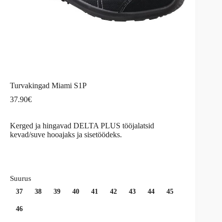
Turvakingad Miami S1P
37.90
€
Kerged ja hingavad DELTA PLUS tööjalatsid
kevad/suve hooajaks ja sisetöödeks.
Suurus
37
38
39
40
41
42
43
44
45
46