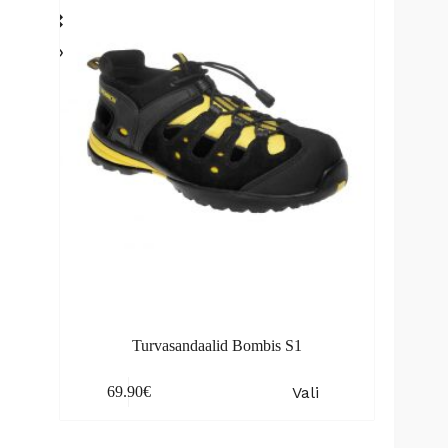
Turvasandaalid Bombis S1
This
Vali
69.90
€
product
has
multiple