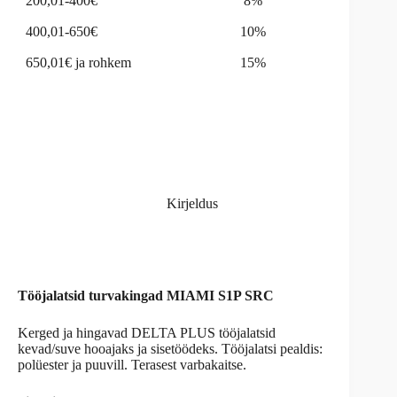
200,01-400€
8%
400,01-650€
10%
650,01€ ja rohkem
15%
Kirjeldus
Tööjalatsid turvakingad MIAMI S1P SRC
Kerged ja hingavad DELTA PLUS tööjalatsid
kevad/suve hooajaks ja sisetöödeks. Tööjalatsi pealdis:
polüester ja puuvill. Terasest varbakaitse.