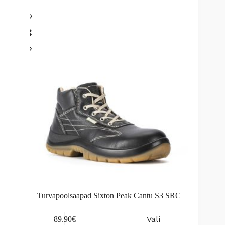
variants.
The
options
may
be
chosen
on
the
product
page
Turvapoolsaapad Sixton Peak Cantu S3 SRC
This
Vali
89.90
€
product