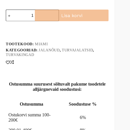
Turvakingad
Lisa korvi
Miami
S1P
A
kogus
l
t
e
TOOTEKOOD:
MIAMI
r
n
KATEGOORIAD:
JALANÕUD
,
TURVAJALATSID
,
TURVAKINGAD
a
t
i
v
e
:
Ostusumma suurusest sõltuvalt pakume toodetele
alljärgnevaid soodustusi:
Ostusumma
Soodustuse %
Ostukorvi summa 100-
6%
200€