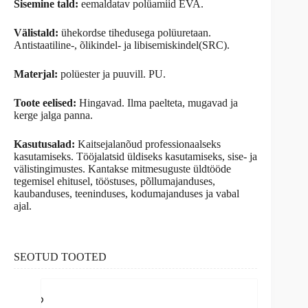
Sisemine tald:
eemaldatav polüamiid EVA.
Välistald:
ühekordse tihedusega polüuretaan.
Antistaatiline-, õlikindel- ja libisemiskindel(SRC).
Materjal:
polüester ja puuvill. PU.
Toote eelised:
Hingavad. Ilma paelteta, mugavad ja
kerge jalga panna.
Kasutusalad:
Kaitsejalanõud professionaalseks
kasutamiseks. Tööjalatsid üldiseks kasutamiseks, sise- ja
välistingimustes. Kantakse mitmesuguste üldtööde
tegemisel ehitusel, tööstuses, põllumajanduses,
kaubanduses, teeninduses, kodumajanduses ja vabal
ajal.
SEOTUD TOOTED