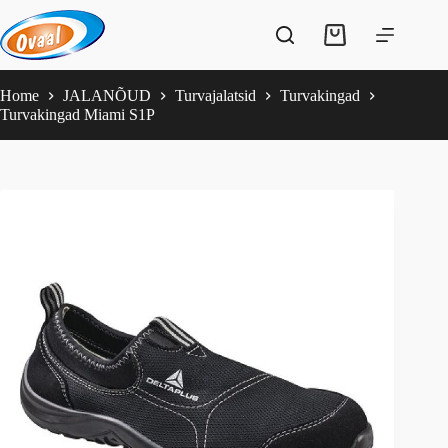
Skip
to
Shopping
content
cart
Home
JALANÕUD
Turvajalatsid
Turvakingad
Turvakingad Miami S1P