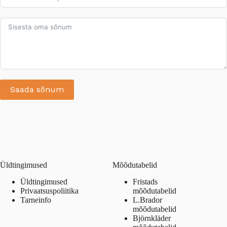
Saada sõnum
A
l
t
e
r
n
Üldtingimused
Mõõdutabelid
a
t
Üldtingimused
Fristads
i
Privaatsuspoliitika
mõõdutabelid
v
Tarneinfo
L.Brador
e
mõõdutabelid
:
Björnkläder