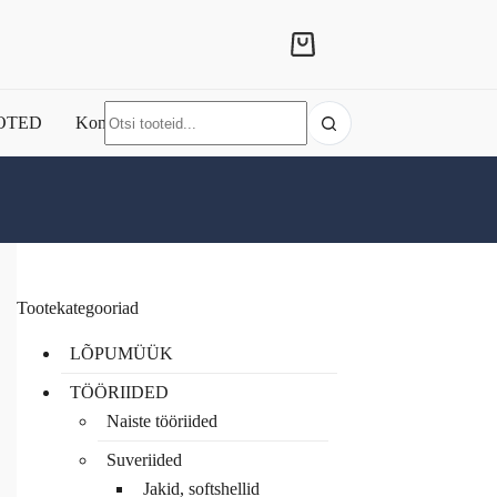
Shopping
cart
No
OTED
Kontakt
results
Tootekategooriad
LÕPUMÜÜK
TÖÖRIIDED
Naiste tööriided
Suveriided
Jakid, softshellid