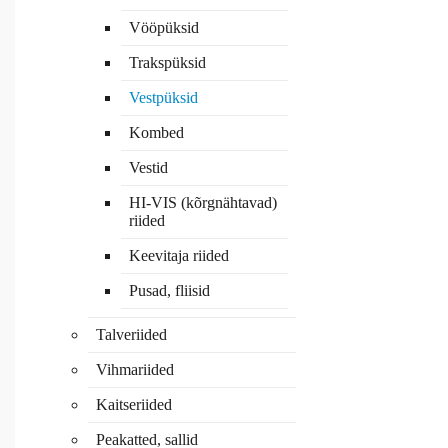
Vööpüksid
Trakspüksid
Vestpüksid
Kombed
Vestid
HI-VIS (kõrgnähtavad)
riided
Keevitaja riided
Pusad, fliisid
Talveriided
Vihmariided
Kaitseriided
Peakatted, sallid