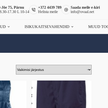
-Jõe 75, Pärnu
+372 4439 789
Saada meile e-kiri
8.30-17.30 L 10-14
Helista meile
info@ovaal.net
ÕUD
ISIKUKAITSEVAHENDID
MUUD TO