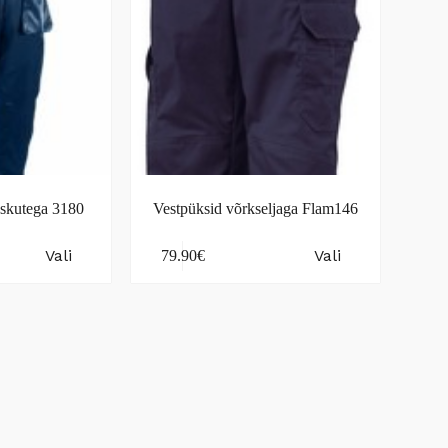
skutega 3180
Vestpüksid võrkseljaga Flam146
This
Vali
Vali
79.90
€
product
has
multiple
variants.
The
options
may
be
chosen
on
the