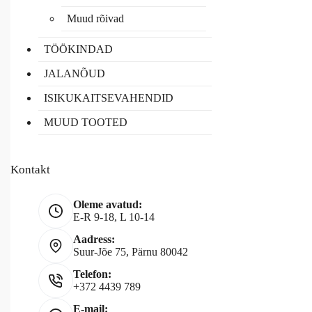
Muud rõivad
TÖÖKINDAD
JALANÕUD
ISIKUKAITSEVAHENDID
MUUD TOOTED
Kontakt
Oleme avatud:
E-R 9-18, L 10-14
Aadress:
Suur-Jõe 75, Pärnu 80042
Telefon:
+372 4439 789
E-mail: