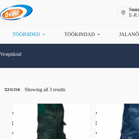
Skip
to
Suur
content
E-R 
TÖÖRIIDED
TÖÖKINDAD
JALAN
Vestpüksid
Showing all 3 results
FILTER