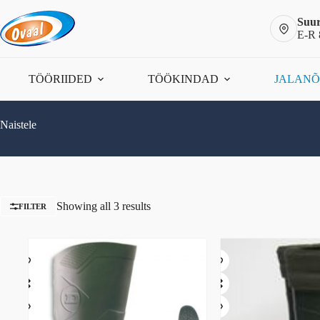
Skip
to
Suur
content
E-R 
TÖÖRIIDED
TÖÖKINDAD
JALAN
Naistele
Showing all 3 results
FILTER