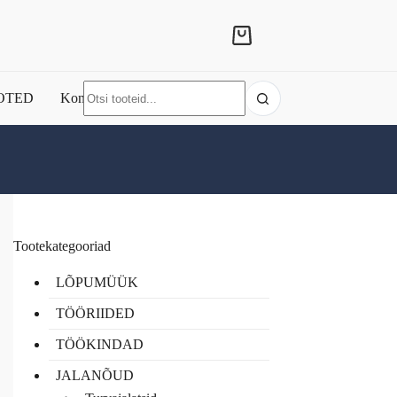
Shopping
cart
No
OTED
Kontakt
results
Tootekategooriad
LÕPUMÜÜK
TÖÖRIIDED
TÖÖKINDAD
JALANÕUD