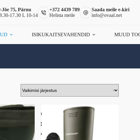
-Jõe 75, Pärnu
+372 4439 789
Saada meile e-kiri
8.30-17.30 L 10-14
Helista meile
info@ovaal.net
ÕUD
ISIKUKAITSEVAHENDID
MUUD TO