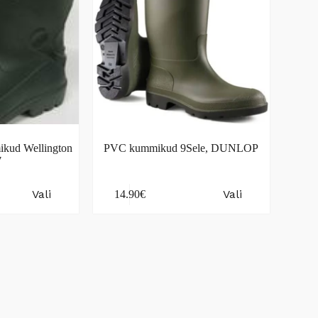
ikud Wellington
PVC kummikud 9Sele, DUNLOP
7
This
Vali
Vali
14.90
€
product
has
multiple
variants.
The
options
may
be
chosen
on