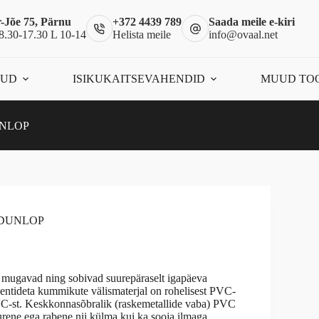
-Jõe 75, Pärnu
+372 4439 789
Saada meile e-kiri
8.30-17.30 L 10-14
Helista meile
info@ovaal.net
ÕUD
ISIKUKAITSEVAHENDID
MUUD TO
UNLOP
, DUNLOP
mugavad ning sobivad suurepäraselt igapäeva
entideta kummikute välismaterjal on rohelisest PVC-
 PVC-st. Keskkonnasõbralik (raskemetallide vaba) PVC
rene ega rabene nii külma kui ka sooja ilmaga.