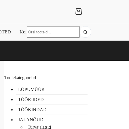
Shopping
cart
No
OTED
Kontakt
results
Tootekategooriad
LÕPUMÜÜK
TÖÖRIIDED
TÖÖKINDAD
JALANÕUD
Turvajalatsid