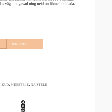
as väga mugavad ning neid on lihtne hooldada.
Lisa korvi
IKUD
,
MEESTELE
,
NAISTELE