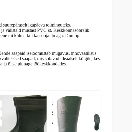
 suurepäraselt igapäeva toiminguteks.
 ja välistald mustast PVC-st. Keskkonnasõbralik
ene nii külma kui ka sooja ilmaga. Dunlop
Nende saapaid iseloomustab mugavus, innovaatilisus
aliteetsed saapad, mis sobivad ideaalselt kõigile, kes
rja ja õlise pinnaga töökeskkondades.