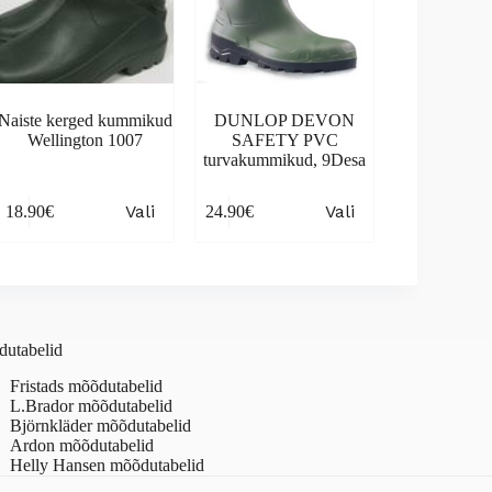
Naiste kerged kummikud
DUNLOP DEVON
Wellington 1007
SAFETY PVC
turvakummikud, 9Desa
is
This
Vali
Vali
18.90
€
24.90
€
oduct
product
s
has
tiple
multiple
iants.
variants.
e
The
ions
options
y
may
utabelid
be
osen
chosen
Fristads mõõdutabelid
on
L.Brador mõõdutabelid
the
Björnkläder mõõdutabelid
oduct
product
Ardon mõõdutabelid
ge
page
Helly Hansen mõõdutabelid