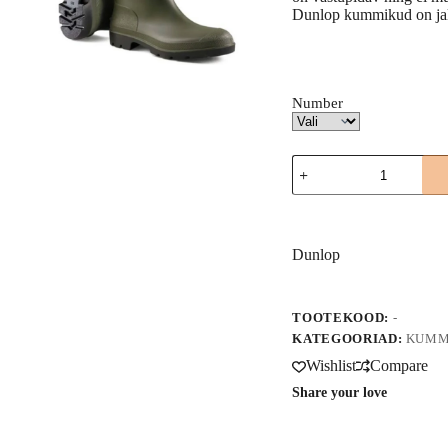
Dunlop kummikud on jal
Number
PVC
kummikud
9Sele,
A
DUNLOP
l
kogus
t
Dunlop
e
r
n
a
TOOTEKOOD:
-
t
KATEGOORIAD:
KUMM
i
Wishlist
Compare
v
e
Share your love
: