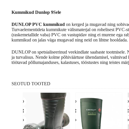
Kummikud Dunlop 9Sele
DUNLOP PVC kummikud
on kerged ja mugavad ning sobivad
Turvaelementideta kummikute välismaterjal on rohelisest PVC-st
(raskemetallide vaba) PVC on vastupidav ning ei murene ega rab
kummikud on jalas väga mugavad ning neid on lihtne hooldada.
DUNLOP on spetsialiseerinud veekindlate saabaste tootmisele. 
ja turvalisus. Nende kolme põhiväärtuse ühendamisel, valmivad kv
töötavad põllumajanduses, kalastuses, tööstustes ning teistes mä
SEOTUD TOOTED