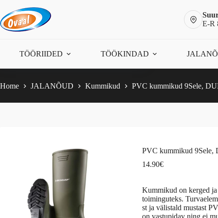
Skip
to
Suur
content
E-R 
PVC kummikud 9Sele, DUNLOP
Vali
This
14.90
€
TÖÖRIIDED
TÖÖKINDAD
JALAN
product
has
multiple
variants.
Home
JALANÕUD
Kummikud
PVC kummikud 9Sele, D
The
options
may
be
chosen
on
the
PVC kummikud 9Sele
product
page
14.90
€
Kummikud on kerged ja 
toiminguteks. Turvaelem
st ja välistald mustast
on vastupidav ning ei mu