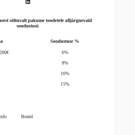
st sõltuvalt pakume toodetele alljärgnevaid
soodustusi:
a
Soodustuse %
-200€
6%
8%
10%
15%
info
Brand