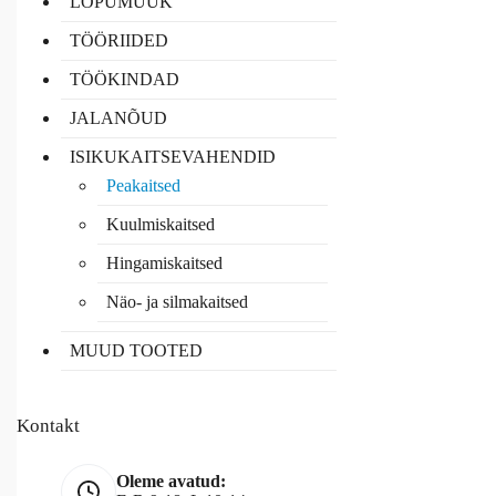
LÕPUMÜÜK
TÖÖRIIDED
TÖÖKINDAD
JALANÕUD
ISIKUKAITSEVAHENDID
Peakaitsed
Kuulmiskaitsed
Hingamiskaitsed
Näo- ja silmakaitsed
MUUD TOOTED
Kontakt
Oleme avatud: