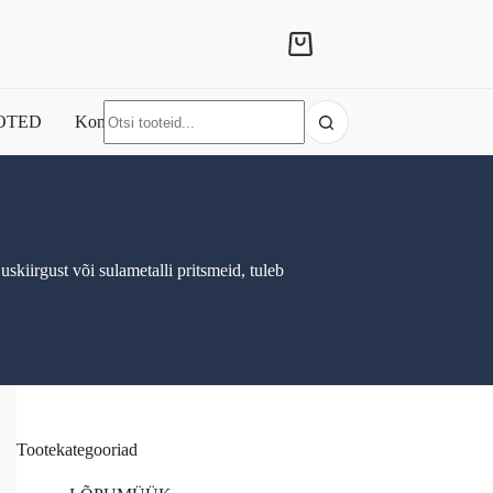
Shopping
cart
No
OTED
Kontakt
results
kiirgust või sulametalli pritsmeid, tuleb
Tootekategooriad