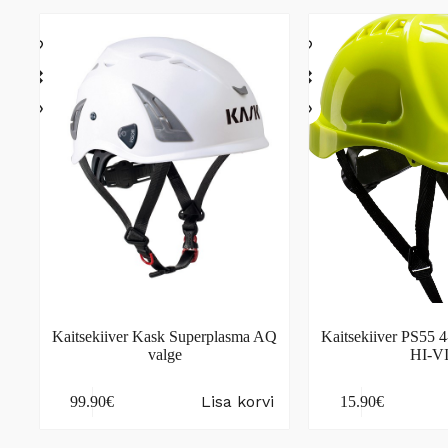
Kaitsekiiver Kask Superplasma AQ
Kaitsekiiver PS55 4
valge
HI-V
Lisa korvi
99.90
€
15.90
€