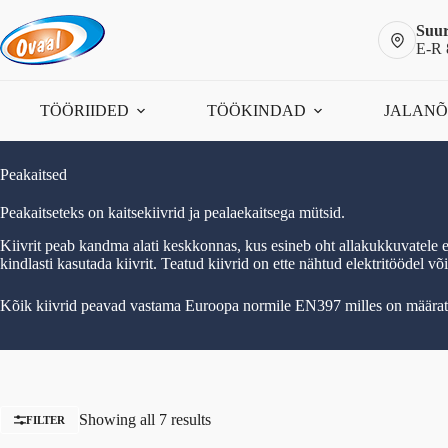
Skip
to
Suur
content
E-R 
TÖÖRIIDED
TÖÖKINDAD
JALAN
Peakaitsed
Peakaitseteks on kaitsekiivrid ja pealaekaitsega mütsid.
Kiivrit peab kandma alati keskkonnas, kus esineb oht allakukkuvatele e
kindlasti kasutada kiivrit. Teatud kiivrid on ette nähtud elektritöödel
Kõik kiivrid peavad vastama Euroopa normile EN397 milles on määratud
Showing all 7 results
FILTER