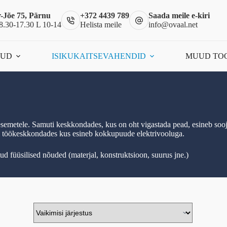
-Jõe 75, Pärnu
+372 4439 789
Saada meile e-kiri
8.30-17.30 L 10-14
Helista meile
info@ovaal.net
ÕUD
ISIKUKAITSEVAHENDID
MUUD TO
semetele. Samuti keskkondades, kus on oht vigastada pead, esineb soojus
 või töökeskkondades kus esineb kokkupuude elektrivooluga.
 füüsilised nõuded (materjal, konstruktsioon, suurus jne.)