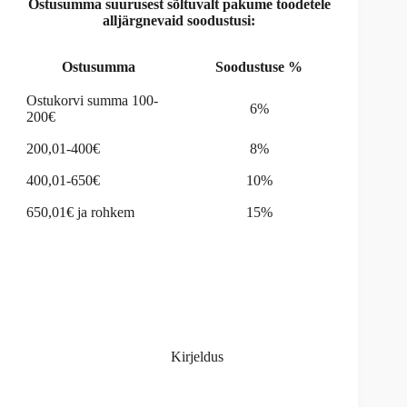
Ostusumma suurusest sõltuvalt pakume toodetele
:
alljärgnevaid soodustusi:
Ostusumma
Soodustuse %
Ostukorvi summa 100-
6%
200€
200,01-400€
8%
400,01-650€
10%
650,01€ ja rohkem
15%
Kirjeldus