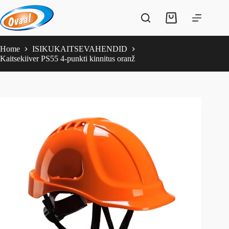
Skip
to
Shopping
content
cart
Home
ISIKUKAITSEVAHENDID
Kaitsekiiver PS55 4-punkti kinnitus oranž