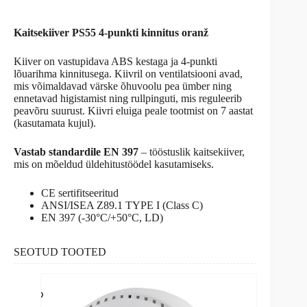
Kaitsekiiver PS55 4-punkti kinnitus oranž
Kiiver on vastupidava ABS kestaga ja 4-punkti
lõuarihma kinnitusega. Kiivril on ventilatsiooni avad,
mis võimaldavad värske õhuvoolu pea ümber ning
ennetavad higistamist ning rullpinguti, mis reguleerib
peavõru suurust. Kiivri eluiga peale tootmist on 7 aastat
(kasutamata kujul).
Vastab standardile EN 397
– tööstuslik kaitsekiiver,
mis on mõeldud üldehitustöödel kasutamiseks.
CE sertifitseeritud
ANSI/ISEA Z89.1 TYPE I (Class C)
EN 397 (-30°C/+50°C, LD)
SEOTUD TOOTED