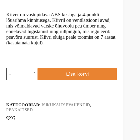
Kiiver on vastupidava ABS kestaga ja 4-punkti
lõuarihma kinnitusega. Kiivril on ventilatsiooni avad,
mis võimaldavad värske õhuvoolu pea ümber ning
ennetavad higistamist ning rullpinguti, mis reguleerib
peavõru suurust. Kiivri eluiga peale tootmist on 7 aastat
(kasutamata kujul).
Kaitsekiiver
Lisa korvi
PS55
4-
A
punkti
l
kinnitus
t
oranž
e
kogus
KATEGOORIAD:
ISIKUKAITSEVAHENDID
,
r
PEAKAITSED
n
a
t
i
v
e