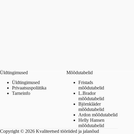
Üldtingimused
Mõõdutabelid
Üldtingimused
Fristads
Privaatsuspoliitika
mõõdutabelid
Tarneinfo
L.Brador
mõõdutabelid
Björnkläder
mõõdutabelid
Ardon mõõdutabelid
Helly Hansen
mõõdutabelid
Copyright © 2026 Kvaliteetsed tööriided ja jalanõud