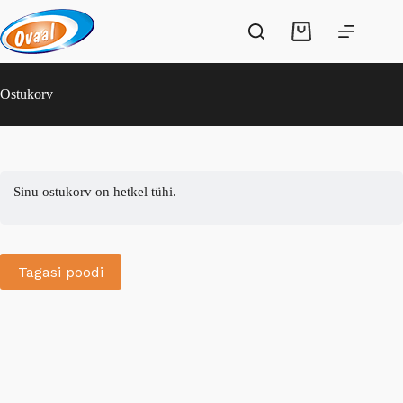
Skip
to
Shopping
content
cart
Ostukorv
Sinu ostukorv on hetkel tühi.
Tagasi poodi