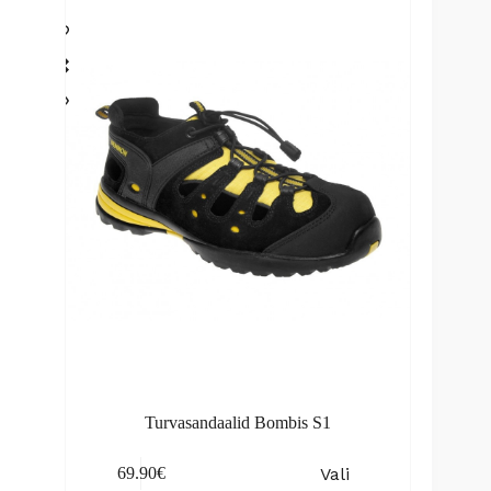
The
options
may
be
chosen
on
the
product
page
Turvasandaalid Bombis S1
This
Vali
69.90
€
product