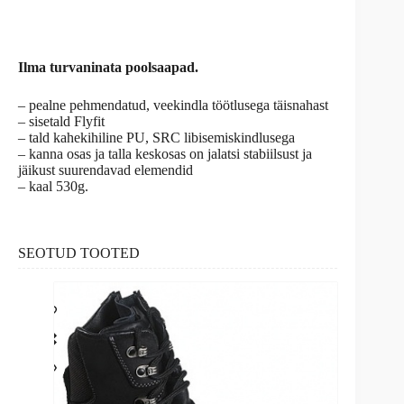
Ilma turvaninata poolsaapad.
– pealne pehmendatud, veekindla töötlusega täisnahast
– sisetald Flyfit
– tald kahekihiline PU, SRC libisemiskindlusega
– kanna osas ja talla keskosas on jalatsi stabiilsust ja
jäikust suurendavad elemendid
– kaal 530g.
SEOTUD TOOTED