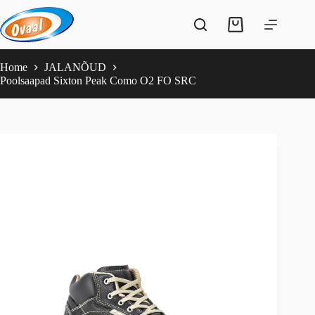
Skip
to
Shopping
content
cart
Home
JALANÕUD
Poolsaapad Sixton Peak Como O2 FO SRC