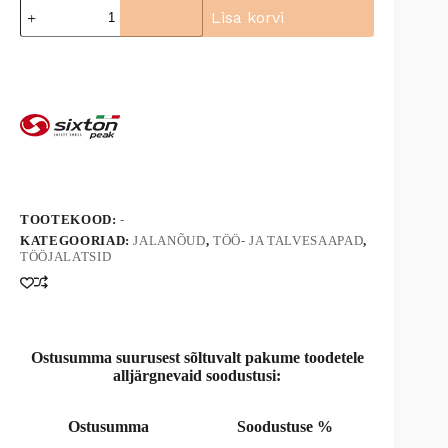
Poolsaapad
Lisa korvi
Sixton
Peak
A
Como
l
O2
t
FO
e
SRC
r
kogus
n
a
t
i
v
TOOTEKOOD:
-
e
KATEGOORIAD:
JALANÕUD
,
TÖÖ- JA TALVESAAPAD
,
:
TÖÖJALATSID
Ostusumma suurusest sõltuvalt pakume toodetele
alljärgnevaid soodustusi:
Ostusumma
Soodustuse %