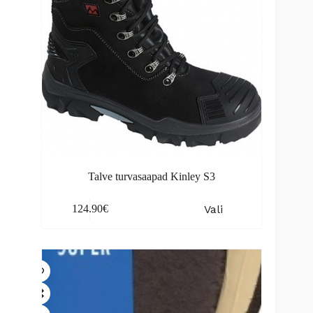
Talve turvasaapad Kinley S3
This
Vali
124.90
€
product
has
multiple
variants.
The
options
may
be
chosen