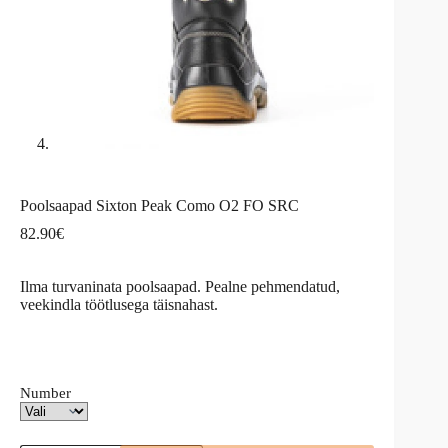
Poolsaapad Sixton Peak Como O2 FO SRC
82.90
€
Ilma turvaninata poolsaapad. Pealne pehmendatud,
veekindla töötlusega täisnahast.
Number