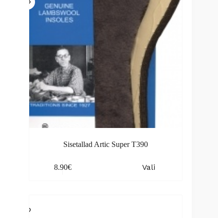
on
the
product
page
Sisetallad Artic Super T390
This
Vali
8.90
€
product
has
multiple
variants.
The
options