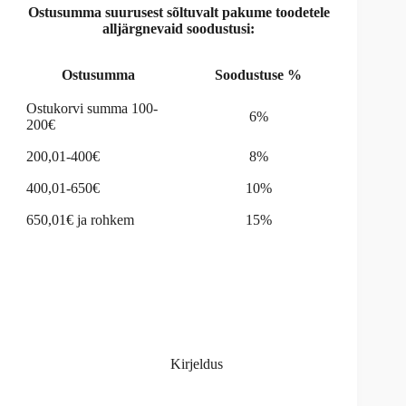
:
Ostusumma suurusest sõltuvalt pakume toodetele
alljärgnevaid soodustusi:
Ostusumma
Soodustuse %
Ostukorvi summa 100-
6%
200€
200,01-400€
8%
400,01-650€
10%
650,01€ ja rohkem
15%
Kirjeldus