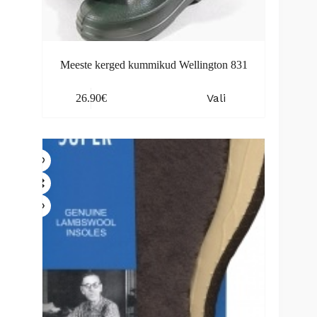
Meeste kerged kummikud Wellington 831
This
Vali
26.90
€
product
has
multiple
variants.
The
options
may
be
chosen
on
the
product
page