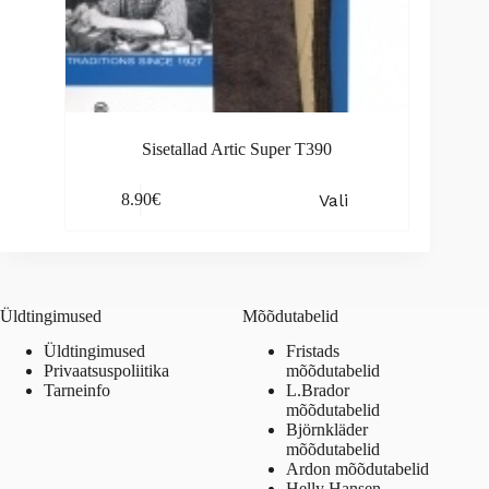
Sisetallad Artic Super T390
This
Vali
8.90
€
product
has
multiple
variants.
The
options
Üldtingimused
Mõõdutabelid
may
be
Üldtingimused
Fristads
chosen
Privaatsuspoliitika
mõõdutabelid
on
Tarneinfo
L.Brador
the
mõõdutabelid
product
Björnkläder
page
mõõdutabelid
Ardon mõõdutabelid
Helly Hansen