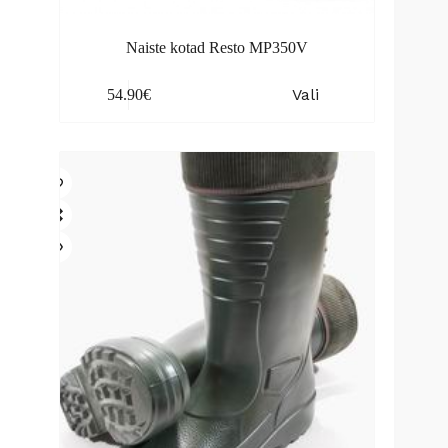
Naiste kotad Resto MP350V
This
Vali
54.90
€
product
has
multiple
variants.
The
options
may
be
chosen
on
the
product
page