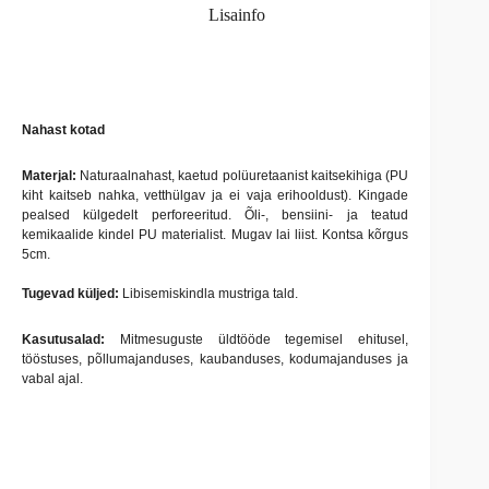
Lisainfo
Nahast kotad
Materjal:
Naturaalnahast, kaetud polüuretaanist kaitsekihiga (PU
kiht kaitseb nahka, vetthülgav ja ei vaja erihooldust). Kingade
pealsed külgedelt perforeeritud. Õli-, bensiini- ja teatud
kemikaalide kindel PU materialist. Mugav lai liist. Kontsa kõrgus
5cm.
Tugevad küljed:
Libisemiskindla mustriga tald.
Kasutusalad:
Mitmesuguste üldtööde tegemisel ehitusel,
tööstuses, põllumajanduses, kaubanduses, kodumajanduses ja
vabal ajal.