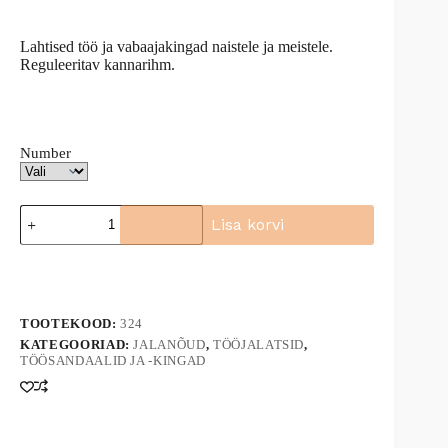
Lahtised töö ja vabaajakingad naistele ja meistele.
Reguleeritav kannarihm.
Number
Kingad
Lisa korvi
lahtised
(kotad)
A
524M
l
kogus
t
e
TOOTEKOOD:
324
r
n
KATEGOORIAD:
JALANÕUD
,
TÖÖJALATSID
,
TÖÖSANDAALID JA -KINGAD
a
t
i
v
e