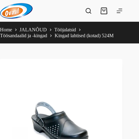
Skip
to
Shopping
content
cart
Home
JALANÕUD
Tööjalatsid
Töösandaalid ja -kingad
Kingad lahtised (kotad) 524M