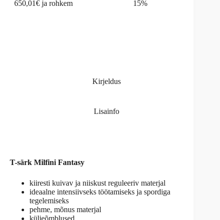
650,01€ ja rohkem
15%
Kirjeldus
Lisainfo
T-särk Milfini Fantasy
kiiresti kuivav ja niiskust reguleeriv materjal
ideaalne intensiivseks töötamiseks ja spordiga
tegelemiseks
pehme, mõnus materjal
küljeõmblused