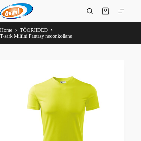
Skip
to
Shopping
content
cart
Home
TÖÖRIIDED
T-särk Milfini Fantasy neoonkollane