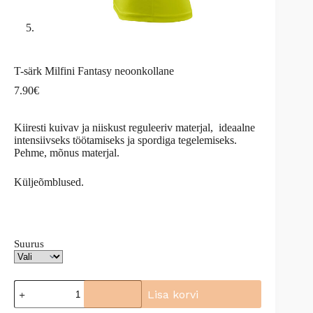
T-särk Milfini Fantasy neoonkollane
7.90
€
Kiiresti kuivav ja niiskust reguleeriv materjal, ideaalne
intensiivseks töötamiseks ja spordiga tegelemiseks.
Pehme, mõnus materjal.
Küljeõmblused.
Suurus
T-
Lisa korvi
särk
Milfini