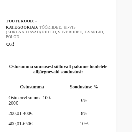
A
Fantasy
l
neoonkollane
t
kogus
e
TOOTEKOOD:
-
r
n
KATEGOORIAD:
TÖÖRIIDED
,
HI-VIS
(KÕRGNÄHTAVAD) RIIDED
,
SUVERIIDED
,
T-SÄRGID,
a
POLOD
t
i
v
e
:
Ostusumma suurusest sõltuvalt pakume toodetele
alljärgnevaid soodustusi:
Ostusumma
Soodustuse %
Ostukorvi summa 100-
6%
200€
200,01-400€
8%
400,01-650€
10%