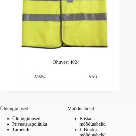
Ohuvest 4024
This
Vali
2.90
€
product
has
multiple
variants.
The
options
Üldtingimused
Mõõdutabelid
may
be
Üldtingimused
Fristads
chosen
Privaatsuspoliitika
mõõdutabelid
on
Tarneinfo
L.Brador
the
mõõdutabelid