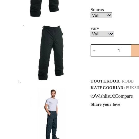
Suurus
värv
Soojad
vööpüksid
Rodd
A
kogus
l
t
e
TOOTEKOOD:
RODD
r
n
KATEGOORIAD:
PÜKSI
a
Wishlist
Compare
t
i
Share your love
v
e
: