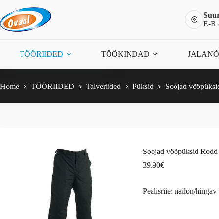
Skip
to
Suur
content
E-R 
Soojad vööpüksid Rodd
Vali
This
39.90
€
TÖÖRIIDED
TÖÖKINDAD
JALAN
product
has
multiple
variants.
Home
TÖÖRIIDED
Talveriided
Püksid
Soojad vööpüksi
The
options
may
be
chosen
on
the
Soojad vööpüksid Rodd
product
page
39.90
€
Pealisriie: nailon/hingav