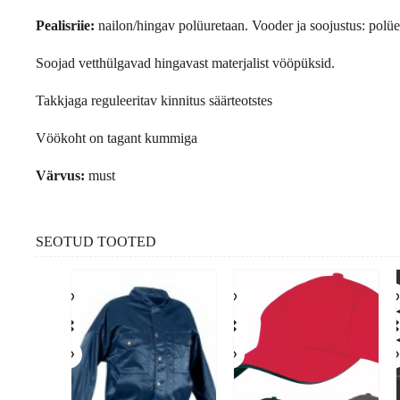
Pealisriie:
nailon/hingav polüuretaan. Vooder ja soojustus: polües
Soojad vetthülgavad hingavast materjalist vööpüksid.
Takkjaga reguleeritav kinnitus säärteotstes
Vöökoht on tagant kummiga
Värvus:
must
SEOTUD TOOTED