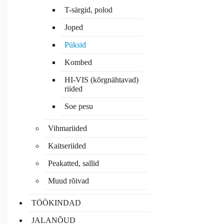
T-särgid, polod
Joped
Püksid
Kombed
HI-VIS (kõrgnähtavad)
riided
Soe pesu
Vihmariided
Kaitseriided
Peakatted, sallid
Muud rõivad
TÖÖKINDAD
JALANÕUD