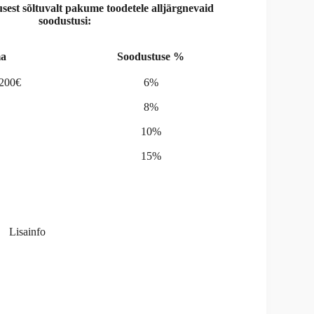
st sõltuvalt pakume toodetele alljärgnevaid
soodustusi:
a
Soodustuse %
-200€
6%
8%
10%
15%
Lisainfo