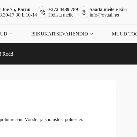
-Jõe 75, Pärnu
+372 4439 789
Saada meile e-kiri
8.30-17.30 L 10-14
Helista meile
info@ovaal.net
ÕUD
ISIKUKAITSEVAHENDID
MUUD TO
d Rodd
 polüuretaan. Vooder ja soojustus: polüester.