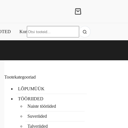
Shopping
cart
No
OTED
Kontakt
results
Tootekategooriad
LÕPUMÜÜK
TÖÖRIIDED
Naiste tööriided
Suveriided
Talveriided