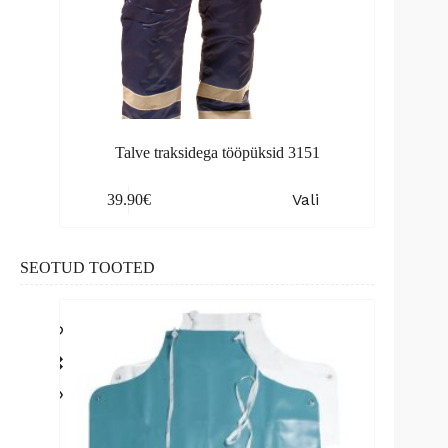
Talve traksidega tööpüksid 3151
This
Vali
39.90
€
product
has
multiple
variants.
SEOTUD TOOTED
The
options
may
be
chosen
on
the
product
page