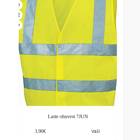
Laste ohuvest 7JUN
This
Vali
3.90
€
product
has