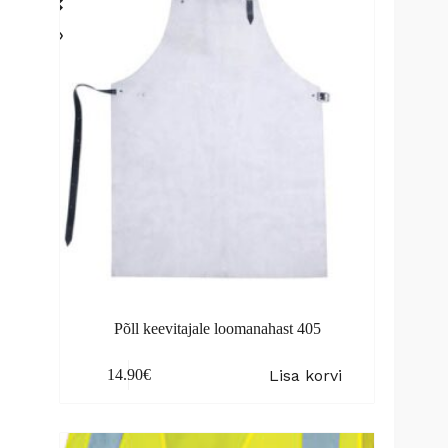
be
chosen
on
the
product
page
Põll keevitajale loomanahast 405
Lisa korvi
14.90
€