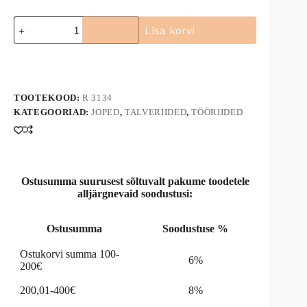
Jope
Lisa korvi
karvase
voodriga
A
3134
l
kogus
t
e
TOOTEKOOD:
R 3134
r
n
KATEGOORIAD:
JOPED
,
TALVERIIDED
,
TÖÖRIIDED
a
t
i
v
e
Ostusumma suurusest sõltuvalt pakume toodetele
:
alljärgnevaid soodustusi:
Ostusumma
Soodustuse %
Ostukorvi summa 100-
6%
200€
200,01-400€
8%