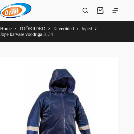
Skip
to
Shopping
content
cart
Home
TÖÖRIIDED
Talveriided
Joped
Jope karvase voodriga 3134