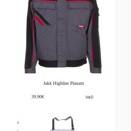
Jakk Highline Planam
This
Vali
39.90
€
product
has
multiple
variants.
The
options
may