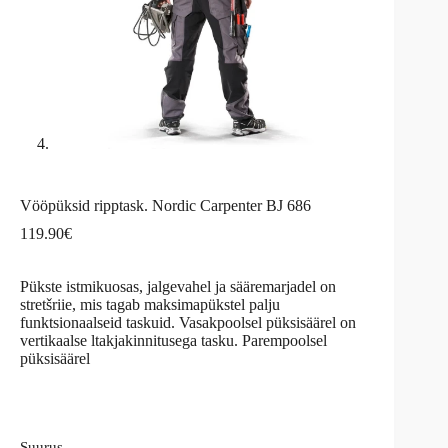
Vööpüksid ripptask. Nordic Carpenter BJ 686
119.90
€
Pükste istmikuosas, jalgevahel ja sääremarjadel on
stretšriie, mis tagab maksimapükstel palju
funktsionaalseid taskuid. Vasakpoolsel püksisäärel on
vertikaalse ltakjakinnitusega tasku. Parempoolsel
püksisäärel
Suurus,