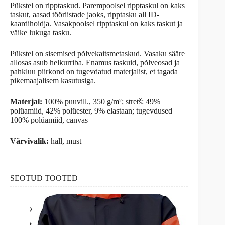
Pükstel on ripptaskud. Parempoolsel ripptaskul on kaks
taskut, aasad tööriistade jaoks, ripptasku all ID-
kaardihoidja. Vasakpoolsel ripptaskul on kaks taskut ja
väike lukuga tasku.
Pükstel on sisemised põlvekaitsmetaskud. Vasaku sääre
allosas asub helkurriba. Enamus taskuid, põlveosad ja
pahkluu piirkond on tugevdatud materjalist, et tagada
pikemaajalisem kasutusiga.
Materjal:
100% puuvill., 350 g/m²; stretš: 49%
polüamiid, 42% polüester, 9% elastaan; tugevdused
100% polüamiid, canvas
Värvivalik:
hall, must
SEOTUD TOOTED