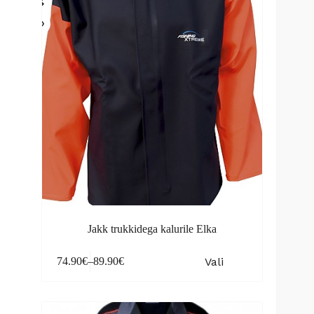
Jakk trukkidega kalurile Elka
This
Vali
74.90
€
–
89.90
€
product
Price
has
range:
multiple
74.90€
variants.
through