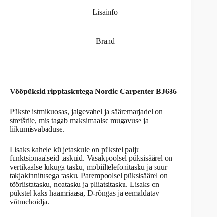
Lisainfo
Brand
Vööpüksid ripptaskutega Nordic Carpenter BJ686
Pükste istmikuosas, jalgevahel ja sääremarjadel on
stretšriie, mis tagab maksimaalse mugavuse ja
liikumisvabaduse.
Lisaks kahele küljetaskule on pükstel palju
funktsionaalseid taskuid. Vasakpoolsel püksisäärel on
vertikaalse lukuga tasku, mobiiltelefonitasku ja suur
takjakinnitusega tasku. Parempoolsel püksisäärel on
tööriistatasku, noatasku ja pliiatsitasku. Lisaks on
pükstel kaks haamriaasa, D-rõngas ja eemaldatav
võtmehoidja.