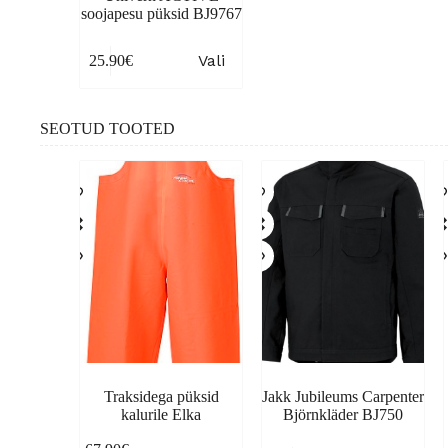
soojapesu püksid BJ9767
This
Vali
25.90
€
product
has
multiple
variants.
SEOTUD TOOTED
The
options
may
be
chosen
on
the
product
page
Traksidega püksid
Jakk Jubileums Carpenter
kalurile Elka
Björnkläder BJ750
This
This
Th