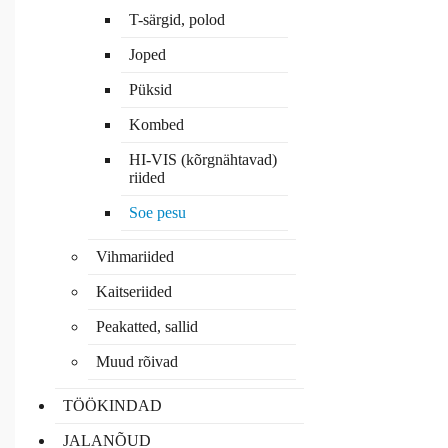
T-särgid, polod
Joped
Püksid
Kombed
HI-VIS (kõrgnähtavad)
riided
Soe pesu
Vihmariided
Kaitseriided
Peakatted, sallid
Muud rõivad
TÖÖKINDAD
JALANÕUD