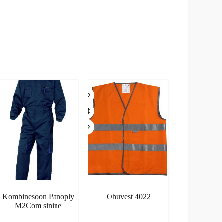
Kombinesoon Panoply
Ohuvest 4022
M2Com sinine
is
This