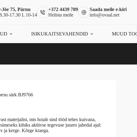
-Jõe 75, Pärnu
+372 4439 789
Saada meile e-kiri
8.30-17.30 L 10-14
Helista meile
info@ovaal.net
ÕUD
ISIKUKAITSEVAHENDID
MUUD TO
esu särk BJ9766
ast materjalist, mis hoiab sind tööd tehes kuivana,
esimeseks kihiks aktiivse tegevuse juures jahedal ajal:
 ja kerge. Kõrge kraega.