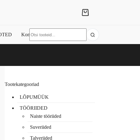
Shopping
cart
No
OTED
Kontakt
results
Tootekategooriad
LÕPUMÜÜK
TÖÖRIIDED
Naiste tööriided
Suveriided
Talveriided