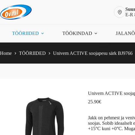
Skip
to
Suur
content
E-R 
Univern ACTIVE soojapesu särk BJ9766
Vali
This
25.90
€
TÖÖRIIDED
TÖÖKINDAD
JALAN
product
has
multiple
variants.
Home
TÖÖRIIDED
Univern ACTIVE soojapesu särk BJ9766
The
options
may
be
chosen
on
the
Univern ACTIVE soojap
product
page
25.90
€
Jakk on pehmest ja veniv
soojas. Sobib ideaalselt 
+15°C kuni +0°C. Mugav