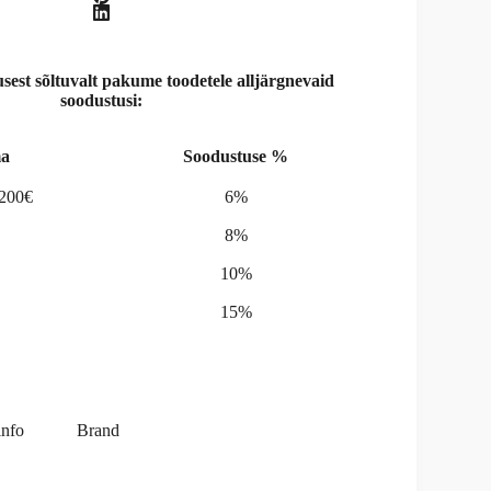
st sõltuvalt pakume toodetele alljärgnevaid
soodustusi:
a
Soodustuse %
-200€
6%
8%
10%
15%
info
Brand