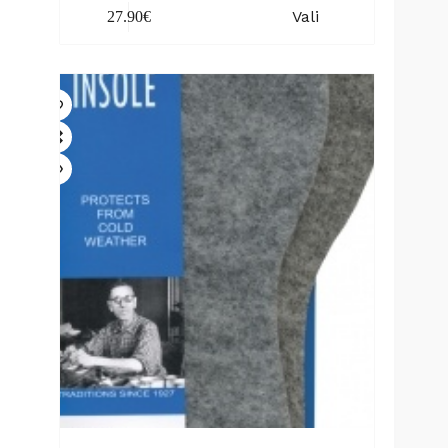
This
Vali
27.90
€
product
has
multiple
variants.
The
options
may
be
chosen
on
the
product
page