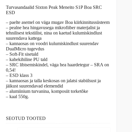
Turvasandaalid Sixton Peak Meneito S1P Boa SRC
ESD
– paelte asemel on väga mugav Boa kiirkinnitussüsteem
– pealne hea hingavusega mikrofiiber materjalist ja
tehnilisest tekstiilist, nina on kaetud kulumiskindlust
suurendava kattega
– kannaosas on voodri kulumiskindlust suurendav
DualMicro tugevdus
– Soft-Fit sisetald
– kahekihiline PU tald
– SRC libisemiskindel, väga hea haardetegur – SRA on
0,54!
– ESD klass 3
– kannaosas ja talla keskosas on jalatsi stabiilsust ja
jäikust suurendavad elemendid
– alumiinium turvanina, komposiit torketõke
– kaal 550g.
SEOTUD TOOTED