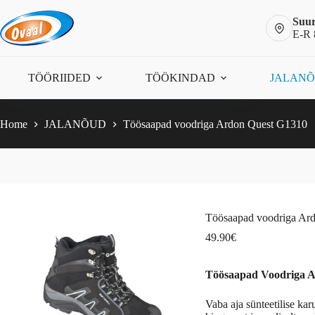
Skip
to
Suur
content
E-R 
Töösaapad voodriga Ardon Quest G1310
Vali
This
49.90
€
TÖÖRIIDED
TÖÖKINDAD
JALAN
product
has
multiple
variants.
Home
JALANÕUD
Töösaapad voodriga Ardon Quest G1310
The
options
may
be
chosen
on
the
Töösaapad voodriga Ar
product
page
49.90
€
Töösaapad Voodriga A
Vaba aja sünteetilise ka