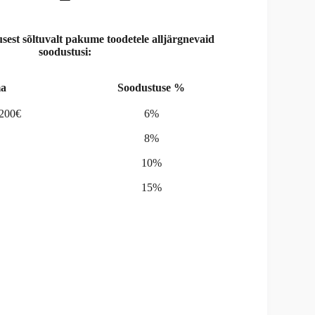
st sõltuvalt pakume toodetele alljärgnevaid
soodustusi:
a
Soodustuse %
-200€
6%
8%
10%
15%