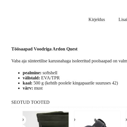
Kirjeldus
Lisa
Töösaapad Voodriga Ardon Quest
Vaba aja sünteetilise karusnahaga isoleeritud poolsaapad on valmis
pealmine:
softshell
välistald:
EVA/TPR
kaal:
500 g (kehtib poolele kingapaarile suuruses 42)
värv:
must
SEOTUD TOOTED