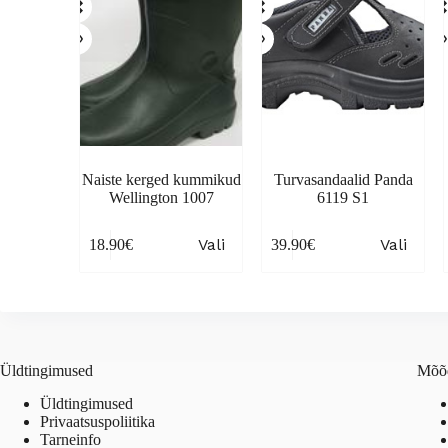
Naiste kerged kummikud
Turvasandaalid Panda
Wellington 1007
6119 S1
This
This
Th
Vali
Vali
18.90
€
39.90
€
product
product
pr
has
has
ha
multiple
multiple
mul
variants.
variants.
var
The
The
Th
options
options
opt
may
may
ma
Üldtingimused
Mõõd
be
be
be
chosen
chosen
ch
Üldtingimused
on
on
on
Privaatsuspoliitika
the
the
the
Tarneinfo
product
product
pr