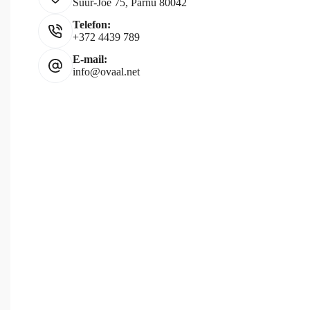
Suur-Jõe 75, Pärnu 80042
Telefon:
+372 4439 789
E-mail:
info@ovaal.net