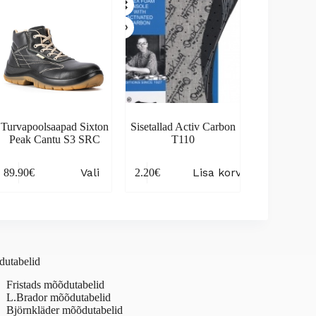
Turvapoolsaapad Sixton
Sisetallad Activ Carbon
Peak Cantu S3 SRC
T110
is
Vali
Lisa korvi
89.90
€
2.20
€
oduct
s
tiple
iants.
e
ions
y
utabelid
osen
Fristads mõõdutabelid
L.Brador mõõdutabelid
Björnkläder mõõdutabelid
oduct