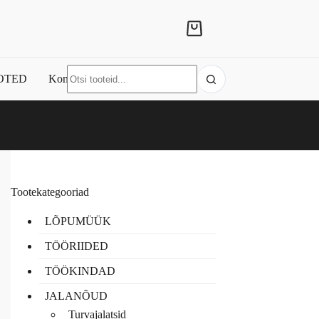
Shopping
cart
No
OTED
Kontakt
results
Tootekategooriad
LÕPUMÜÜK
TÖÖRIIDED
TÖÖKINDAD
JALANÕUD
Turvajalatsid