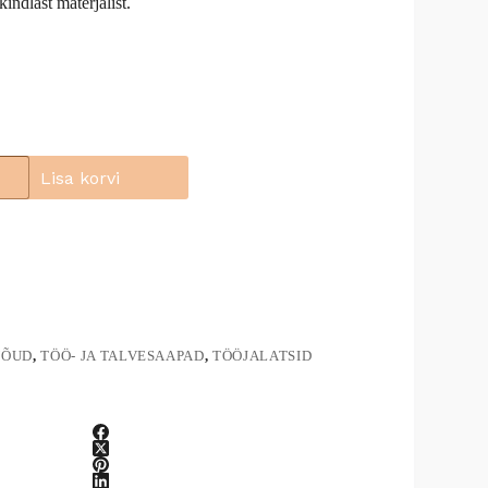
kindlast materjalist.
Lisa korvi
NÕUD
,
TÖÖ- JA TALVESAAPAD
,
TÖÖJALATSID