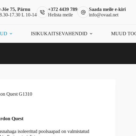
-Jõe 75, Pärnu
+372 4439 789
Saada meile e-kiri
8.30-17.30 L 10-14
Helista meile
info@ovaal.net
ÕUD
ISIKUKAITSEVAHENDID
MUUD TO
don Quest G1310
rdon Quest
rusnahaga isoleeritud poolsaapad on valmistatud