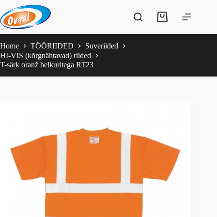
Skip
to
Shopping
content
cart
Home
TÖÖRIIDED
Suveriided
HI-VIS (kõrgnähtavad) riided
T-särk oranž helkuritega RT23