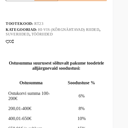
oranž
A
helkuritega
l
RT23
t
kogus
e
TOOTEKOOD:
RT23
r
n
KATEGOORIAD:
HI-VIS (KÕRGNÄHTAVAD) RIIDED
,
SUVERIIDED
,
TÖÖRIIDED
a
t
i
v
e
:
Ostusumma suurusest sõltuvalt pakume toodetele
alljärgnevaid soodustusi:
Ostusumma
Soodustuse %
Ostukorvi summa 100-
6%
200€
200,01-400€
8%
400,01-650€
10%