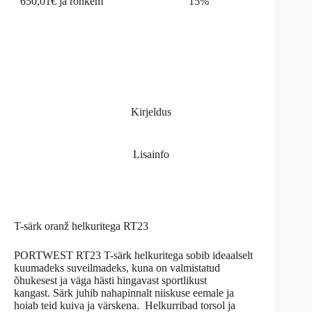
650,01€ ja rohkem
15%
Kirjeldus
Lisainfo
T-särk oranž helkuritega RT23
PORTWEST RT23 T-särk helkuritega sobib ideaalselt
kuumadeks suveilmadeks, kuna on valmistatud
õhukesest ja väga hästi hingavast sportlikust
kangast. Särk juhib nahapinnalt niiskuse eemale ja
hoiab teid kuiva ja värskena. Helkurribad torsol ja