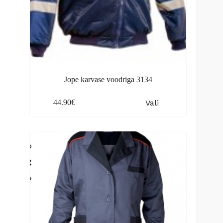
Jope karvase voodriga 3134
This
Vali
44.90
€
product
has
multiple
variants.
The
options
may
be
chosen
on
the
product
page