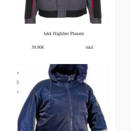
Jakk Highline Planam
This
Vali
39.90
€
product
has
multiple
variants.
The
options
may
be
chosen
on
the
product
page