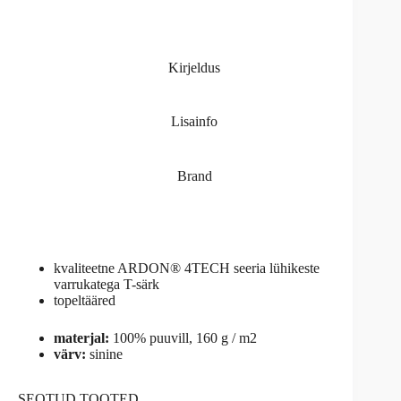
Kirjeldus
Lisainfo
Brand
kvaliteetne ARDON® 4TECH seeria lühikeste
varrukatega T-särk
topeltääred
materjal:
100% puuvill, 160 g / m2
värv:
sinine
SEOTUD TOOTED