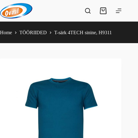
Skip
to
Shopping
content
cart
Home
TÖÖRIIDED
T-särk 4TECH sinine, H9311