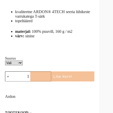
kvaliteetne ARDON® 4TECH seeria lühikeste
varrukatega T-särk
topeltääred
materjal:
100% puuvill, 160 g / m2
värv:
sinine
Suurus
T-
Lisa korvi
särk
4TECH
A
sinine,
l
H9311
t
kogus
Ardon
e
r
n
a
TOOTEKOOD:
-