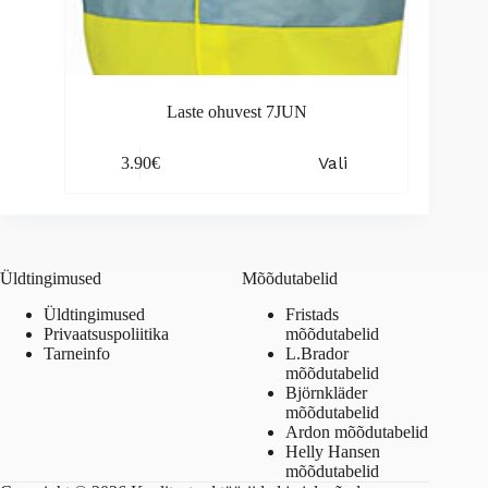
Laste ohuvest 7JUN
This
Vali
3.90
€
product
has
multiple
variants.
The
options
Üldtingimused
Mõõdutabelid
may
be
Üldtingimused
Fristads
chosen
Privaatsuspoliitika
mõõdutabelid
on
Tarneinfo
L.Brador
the
mõõdutabelid
product
Björnkläder
page
mõõdutabelid
Ardon mõõdutabelid
Helly Hansen
mõõdutabelid