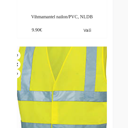
Vihmamantel nailon/PVC, NLDB
This
Vali
9.90
€
product
has
multiple
variants.
The
options
may
be
chosen
on
the
product
page