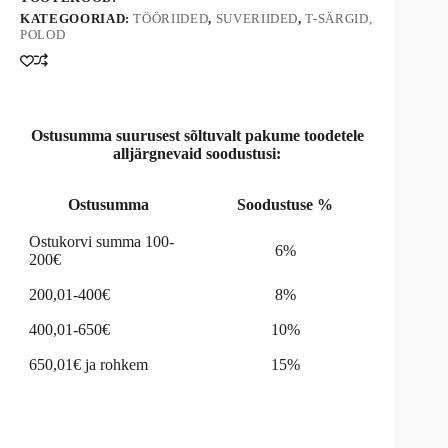
t
KATEGOORIAD:
TÖÖRIIDED
,
SUVERIIDED
,
T-SÄRGID,
i
POLOD
v
e
:
Ostusumma suurusest sõltuvalt pakume toodetele
alljärgnevaid soodustusi:
Ostusumma
Soodustuse %
Ostukorvi summa 100-
6%
200€
200,01-400€
8%
400,01-650€
10%
650,01€ ja rohkem
15%