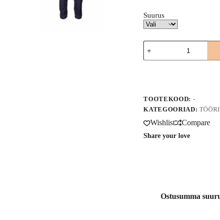
Suurus
Puuvillane
täiskombinesoon,
3160
A
kogus
l
t
e
TOOTEKOOD:
-
r
n
KATEGOORIAD:
TÖÖRI
a
Wishlist
Compare
t
i
Share your love
v
e
:
Ostusumma suuruse