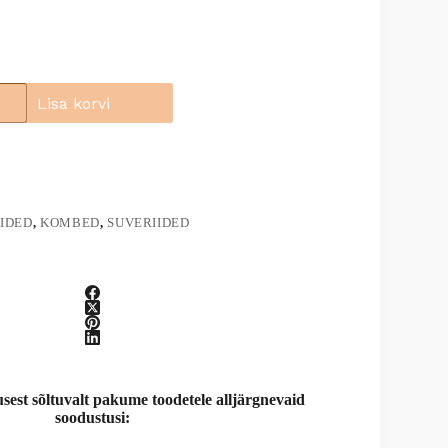
Lisa korvi
IDED
,
KOMBED
,
SUVERIIDED
st sõltuvalt pakume toodetele alljärgnevaid
soodustusi: