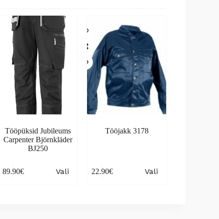
Tööpüksid Jubileums
Tööjakk 3178
Carpenter Björnkläder
BJ250
is
This
Vali
Vali
89.90
€
22.90
€
oduct
product
s
has
tiple
multiple
iants.
variants.
e
The
ions
options