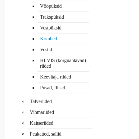
Vööpüksid
Trakspüksid
Vestpüksid
Kombed
Vestid
HI-VIS (kõrgnähtavad)
riided
Keevitaja riided
Pusad, fliisid
Talveriided
Vihmariided
Kaitseriided
Peakatted, sallid