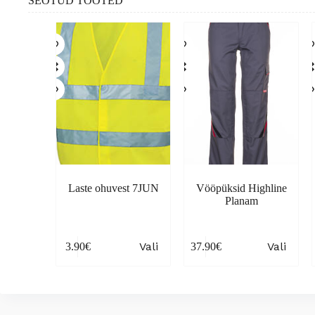
SEOTUD TOOTED
Laste ohuvest 7JUN
Vööpüksid Highline
Planam
This
This
Th
Vali
Vali
3.90
€
37.90
€
product
product
pr
has
has
ha
multiple
multiple
mul
variants.
variants.
var
The
The
Th
options
options
opt