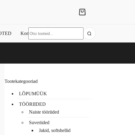
Shopping
cart
No
OTED
Kontakt
results
Tootekategooriad
LÕPUMÜÜK
TÖÖRIIDED
Naiste tööriided
Suveriided
Jakid, softshellid