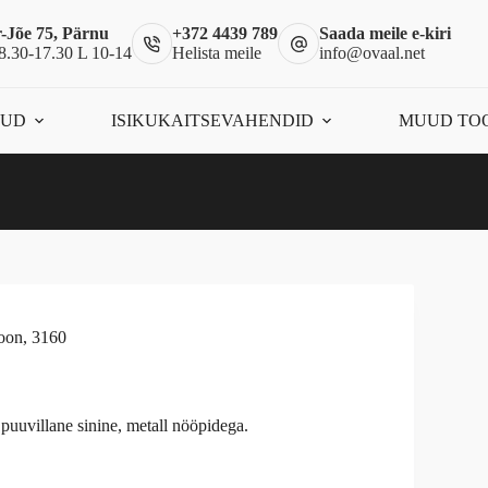
-Jõe 75, Pärnu
+372 4439 789
Saada meile e-kiri
8.30-17.30 L 10-14
Helista meile
info@ovaal.net
ÕUD
ISIKUKAITSEVAHENDID
MUUD TO
soon, 3160
uvillane sinine, metall nööpidega.