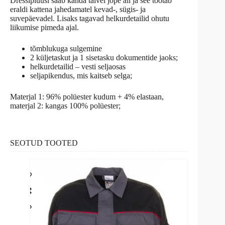
Dressipluusi saab kanda talvel jope all ja see töötab
eraldi kattena jahedamatel kevad-, sügis- ja
suvepäevadel. Lisaks tagavad helkurdetailid ohutu
liikumise pimeda ajal.
tõmblukuga sulgemine
2 küljetaskut ja 1 sisetasku dokumentide jaoks;
helkurdetailid – vesti seljaosas
seljapikendus, mis kaitseb selga;
Materjal 1: 96% polüester kudum + 4% elastaan,
materjal 2: kangas 100% polüester;
SEOTUD TOOTED