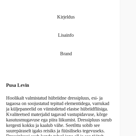
Kirjeldus
Lisainfo
Brand
Pusa Levin
Hoolikalt valmistatud hübriidne dressipluus, esi- ja
tagaosa on soojustatud tepitud elementidega, varrukad
ja küljepaneelid on viimistletud elastse hübriidfliisiga.
Kvaliteetsed materjalid tagavad vastupidavuse, kõrge
kasutusmugavuse ega piira liikumist. Dressipluus surub
kergesti kokku ja kaalub vähe. Seetõttu sobib see
suurepäraselt igaks reisiks ja füüsiliseks tegevuseks.