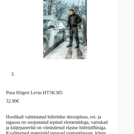
Pusa Högert Levin HT5K385
32.90
€
Hoolikalt valmistatud hübriidne dressipluus, esi- ja
tagaosa on soojustatud tepitud elementidega, varrukad
ja küljepaneelid on viimistletud elastse hübriidfliisiga.
Kvaliteetsed materjalid tagavad vastupidavuse, kõrge