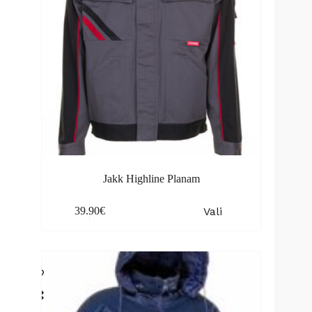
Jakk Highline Planam
This
Vali
39.90
€
product
has
multiple
variants.
The
options
may
be