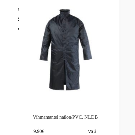
variants.
The
options
may
be
chosen
on
the
product
page
Vihmamantel nailon/PVC, NLDB
This
Vali
9.90
€
product