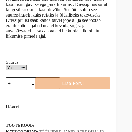
kasutusmugavuse ega piira liikumist. Dressipluus surub
kergesti kokku ja kaalub vähe. Seetõttu sobib see
suurepäraselt igaks reisiks ja füüsiliseks tegevuseks.
Dressipluusi saab kanda talvel jope all ja see töötab
eraldi kattena jahedamatel kevad-, sügis- ja
suvepäevadel. Lisaks tagavad helkurdetailid ohutu
liikumise pimeda ajal.
Suurus
Pusa
Lisa korvi
Högert
Levin
A
HT5K385
l
kogus
t
Högert
e
r
n
a
TOOTEKOOD:
-
t
KATEGOORIAD:
TÖÖRIIDED
,
JAKID, SOFTSHELLID
,