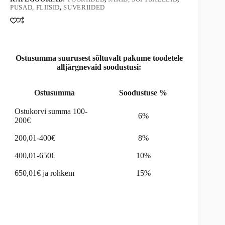
i
PUSAD, FLIISID
,
SUVERIIDED
v
e
:
Ostusumma suurusest sõltuvalt pakume toodetele
alljärgnevaid soodustusi:
Ostusumma
Soodustuse %
Ostukorvi summa 100-
6%
200€
200,01-400€
8%
400,01-650€
10%
650,01€ ja rohkem
15%