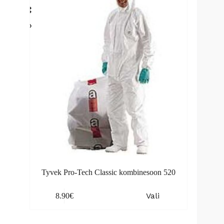
may
be
chosen
on
the
product
page
Tyvek Pro-Tech Classic kombinesoon 520
This
Vali
8.90
€
product
has
multiple