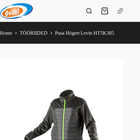
Skip
to
Shopping
content
cart
Home
TÖÖRIIDED
Pusa Högert Levin HT5K385