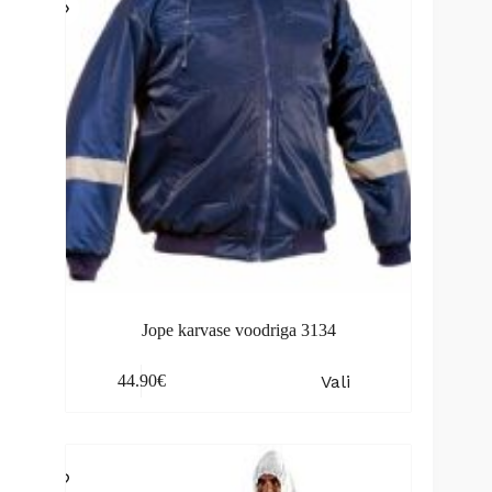
chosen
on
the
product
page
Jope karvase voodriga 3134
This
Vali
44.90
€
product
has
multiple
variants.
The
options