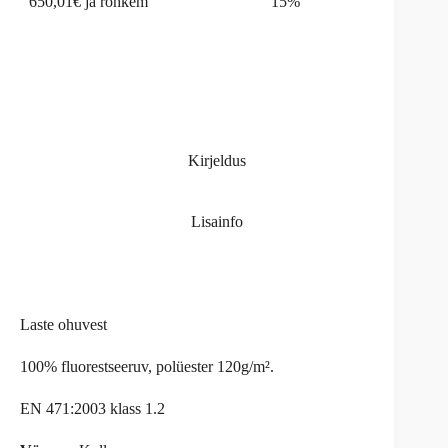
650,01€ ja rohkem
15%
Kirjeldus
Lisainfo
Laste ohuvest
100% fluorestseeruv, polüester 120g/m².
EN 471:2003 klass 1.2