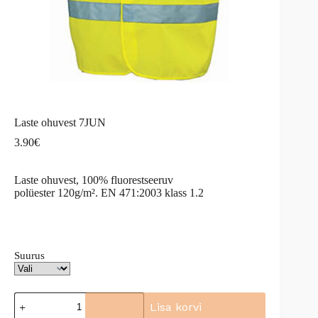
Laste ohuvest 7JUN
3.90
€
Laste ohuvest, 100% fluorestseeruv
polüester 120g/m². EN 471:2003 klass 1.2
Suurus
Laste
Lisa korvi
ohuvest