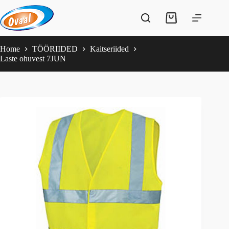
Skip
to
Shopping
content
cart
Home
TÖÖRIIDED
Kaitseriided
Laste ohuvest 7JUN