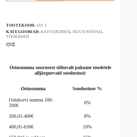
7JUN
A
kogus
l
t
e
TOOTEKOOD:
401 L
r
n
KATEGOORIAD:
KAITSERIIDED
,
MUUD RÕIVAD
,
TÖÖRIIDED
a
t
i
v
e
:
Ostusumma suurusest sõltuvalt pakume toodetele
alljärgnevaid soodustusi:
Ostusumma
Soodustuse %
Ostukorvi summa 100-
6%
200€
200,01-400€
8%
400,01-650€
10%