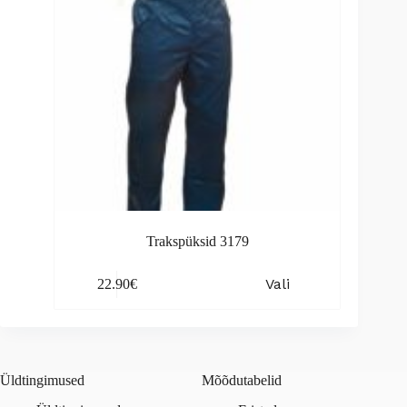
the
product
page
Trakspüksid 3179
This
Vali
22.90
€
product
has
multiple
variants.
The
options
Üldtingimused
Mõõdutabelid
may
be