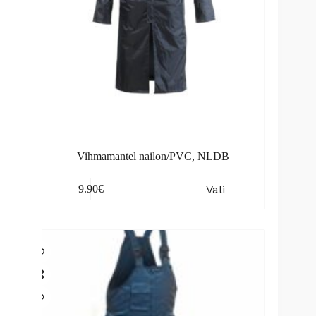
Vihmamantel nailon/PVC, NLDB
This
Vali
9.90
€
product
has
multiple
variants.
The
options
may
be
chosen
on