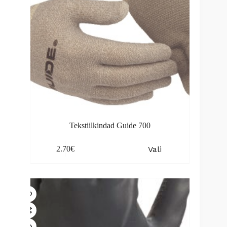
product
page
Tekstiilkindad Guide 700
This
Vali
2.70
€
product
has
multiple
variants.
The
options
may
be
chosen