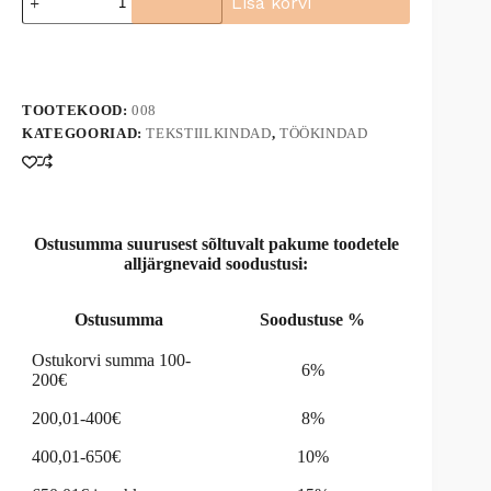
Lisa korvi
kootud
kindad
A
008
l
kogus
t
e
TOOTEKOOD:
008
r
n
KATEGOORIAD:
TEKSTIILKINDAD
,
TÖÖKINDAD
a
t
i
v
e
Ostusumma suurusest sõltuvalt pakume toodetele
:
alljärgnevaid soodustusi:
Ostusumma
Soodustuse %
Ostukorvi summa 100-
6%
200€
200,01-400€
8%
400,01-650€
10%