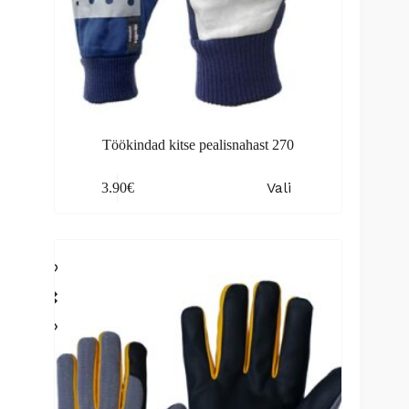
Töökindad kitse pealisnahast 270
This
Vali
3.90
€
product
has
multiple
variants.
The
options
may
be
chosen
on
the
product
page