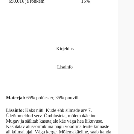
650,01€ ja rohkem
15%
Kirjeldus
Lisainfo
Materjal:
65% polüester, 35% puuvill.
Lisainfo:
Kaks niiti. Kude ehk silmade arv 7.
Üleõmmeldud serv. Õmblusteta, mõlemakäeline.
Mugav ja säilitab kasutajale käe väga hea liikuvuse.
Kasutatav alussõrmikuna nagu voodrina teiste kinnaste
all külmal ajal. Väga kerge. Mõlemakäeline, saab kanda