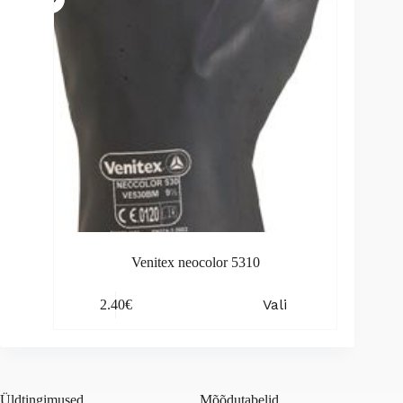
on
the
product
page
Venitex neocolor 5310
This
Vali
2.40
€
product
has
multiple
variants.
The
options
Üldtingimused
Mõõdutabelid