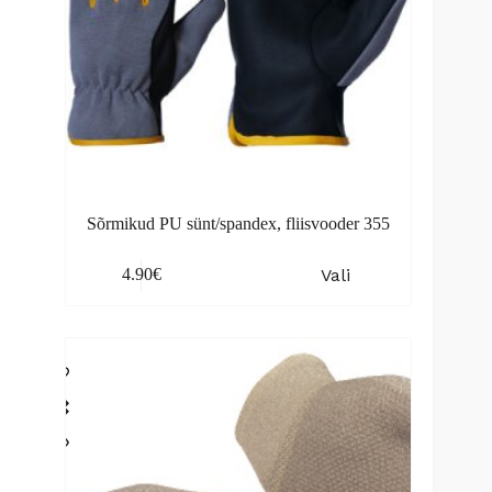
Sõrmikud PU sünt/spandex, fliisvooder 355
This
Vali
4.90
€
product
has
multiple
variants.
The
options
may
be
chosen
on
the