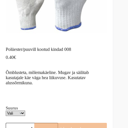
Polüester/puuvill kootud kindad 008
0.40
€
Õmblusteta, mõlemakäeline. Mugav ja säilitab
kasutajale käe väga hea liikuvuse. Kasutatav
alussõrmikuna.
Suurus
Polüester/puuvill