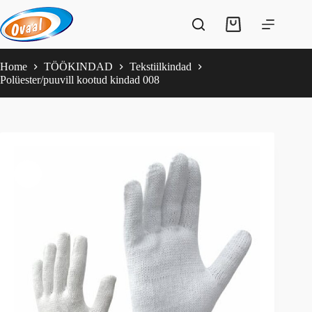
Skip
to
Shopping
content
cart
Home
TÖÖKINDAD
Tekstiilkindad
Polüester/puuvill kootud kindad 008