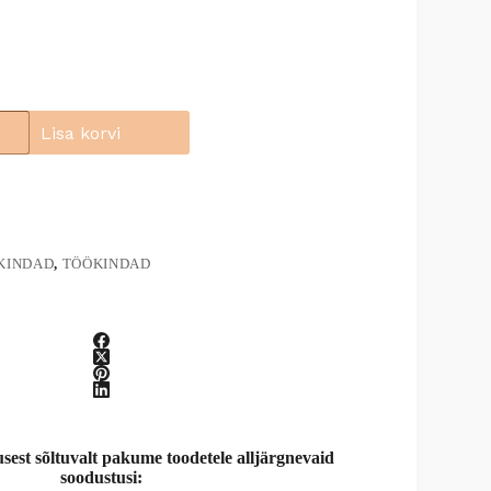
Lisa korvi
KINDAD
,
TÖÖKINDAD
st sõltuvalt pakume toodetele alljärgnevaid
soodustusi: