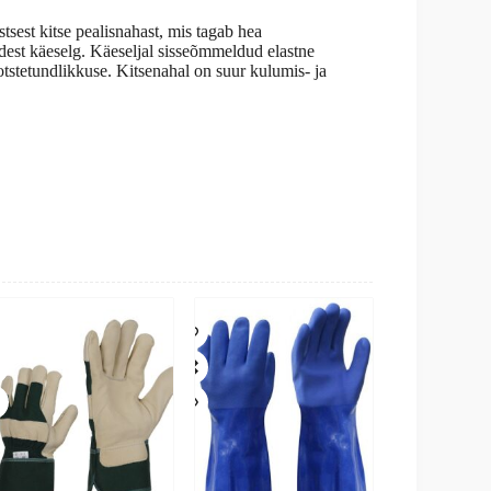
sest kitse pealisnahast, mis tagab hea
dest käeselg. Käeseljal sisseõmmeldud elastne
tstetundlikkuse. Kitsenahal on suur kulumis- ja