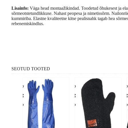
Lisainfo:
Väga head montaažikindad. Toodetud õhukesest ja elast
sõrmeotstetundlikkuse. Nahast peopesa ja nimetissõrm. Nailonrii
kummiriba. Elastne kvaliteetne kitse pealisnahk tagab hea sõrmeo
rebenemiskindlus.
SEOTUD TOOTED