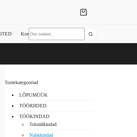
Shopping
cart
No
OTED
Kontakt
results
Tootekategooriad
LÕPUMÜÜK
TÖÖRIIDED
TÖÖKINDAD
Tekstiilkindad
Nahkkindad