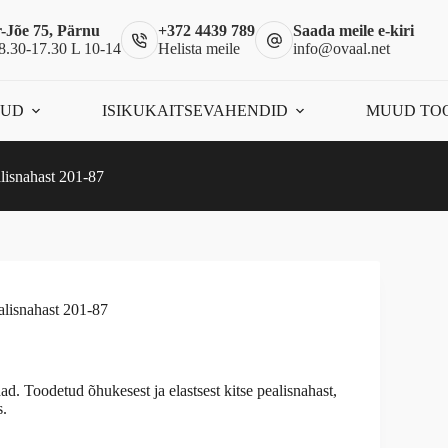
-Jõe 75, Pärnu
+372 4439 789
Saada meile e-kiri
8.30-17.30 L 10-14
Helista meile
info@ovaal.net
ÕUD
ISIKUKAITSEVAHENDID
MUUD TO
lisnahast 201-87
alisnahast 201-87
. Toodetud õhukesest ja elastsest kitse pealisnahast,
s.