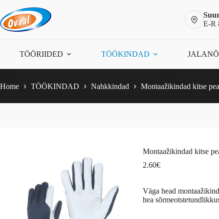
Skip
to
Suur
content
E-R 
Montaažikindad kitse pealisnahast 201-87
Vali
This
2.60
€
TÖÖRIIDED
TÖÖKINDAD
JALAN
product
has
multiple
variants.
Home
TÖÖKINDAD
Nahkkindad
Montaažikindad kitse pea
The
options
may
be
chosen
on
the
Montaažikindad kitse pe
product
page
2.60
€
Väga head montaažikindad
hea sõrmeotstetundlikku