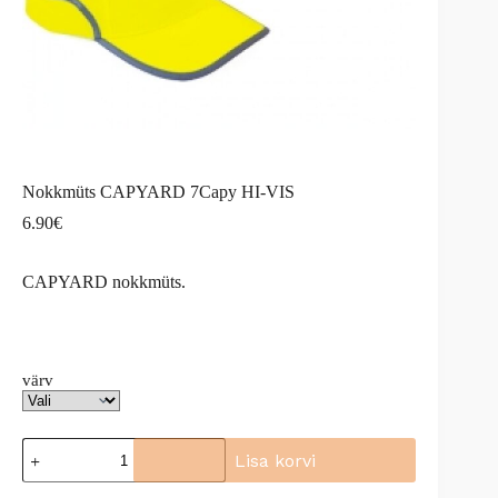
Nokkmüts CAPYARD 7Capy HI-VIS
6.90
€
CAPYARD nokkmüts.
värv
Nokkmüts
Lisa korvi
CAPYARD
7Capy
A