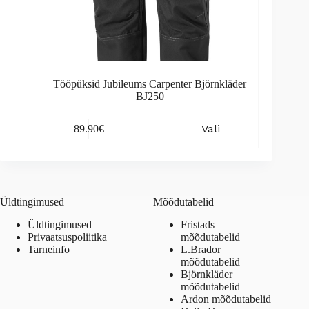
Tööpüksid Jubileums Carpenter Björnkläder
BJ250
This
Vali
89.90
€
product
has
multiple
variants.
The
options
Üldtingimused
Mõõdutabelid
may
be
Üldtingimused
Fristads
chosen
Privaatsuspoliitika
mõõdutabelid
on
Tarneinfo
L.Brador
the
mõõdutabelid
product
Björnkläder
page
mõõdutabelid
Ardon mõõdutabelid