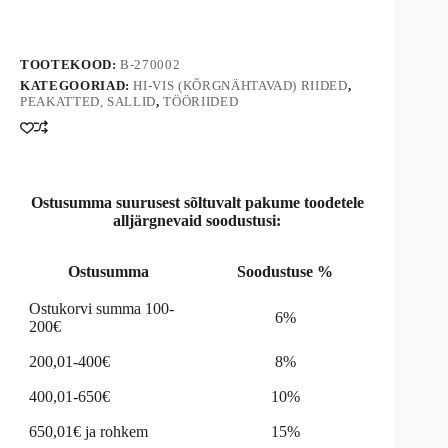
HI-
l
VIS
t
kogus
e
TOOTEKOOD:
B-270002
r
n
KATEGOORIAD:
HI-VIS (KÕRGNÄHTAVAD) RIIDED
,
PEAKATTED, SALLID
,
TÖÖRIIDED
a
t
i
v
e
:
Ostusumma suurusest sõltuvalt pakume toodetele
alljärgnevaid soodustusi:
Ostusumma
Soodustuse %
Ostukorvi summa 100-
6%
200€
200,01-400€
8%
400,01-650€
10%
650,01€ ja rohkem
15%