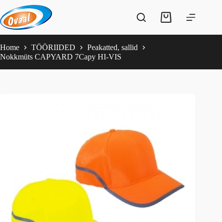
Skip
to
Shopping
content
cart
Home
TÖÖRIIDED
Peakatted, sallid
Nokkmüts CAPYARD 7Capy HI-VIS