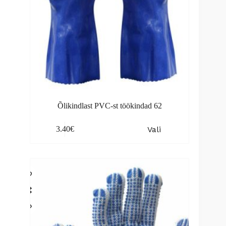
Õlikindlast PVC-st töökindad 62
This
Vali
3.40
€
product
has
multiple
variants.
The
options
may
be
chosen
on
the