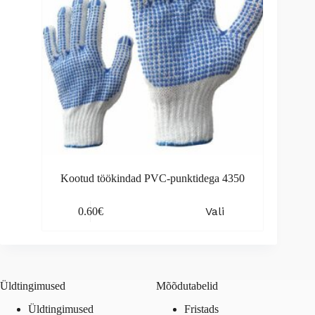
product
page
Kootud töökindad PVC-punktidega 4350
This
Vali
0.60
€
product
has
multiple
variants.
The
options
Üldtingimused
Mõõdutabelid
may
be
Üldtingimused
Fristads
chosen