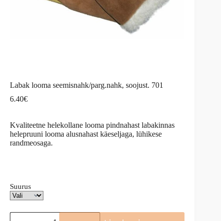
Labak looma seemisnahk/parg.nahk, soojust. 701
6.40
€
Kvaliteetne helekollane looma pindnahast labakinnas
helepruuni looma alusnahast käeseljaga, lühikese
randmeosaga.
Suurus
Labak