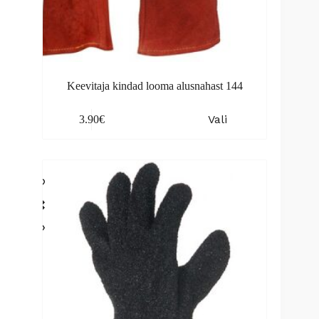
Keevitaja kindad looma alusnahast 144
This
Vali
3.90
€
product
has
multiple
variants.
The
options
may
be
chosen
on
the
product
page