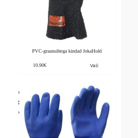
PVC-graanulitega kindad JokaHold
This
Vali
10.90
€
product
has
multiple
variants.
The
options
may
be
chosen
on
the
product
page