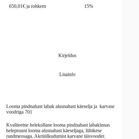
650,01€ ja rohkem
15%
Kirjeldus
Lisainfo
Looma pindnahast labak alusnahast käeselja ja karvase
voodriga 701
Kvaliteetne helekollane looma pindnahast labakinnas
helepruuni looma alusnahast käeseljaga, lühikese
randmeosaga. Akrüülkudumist karvane täisvooder.