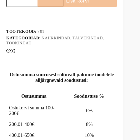
Lisa korvi
looma
seemisnahk/parg.nahk,
A
soojust.
l
701
t
kogus
e
TOOTEKOOD:
701
r
n
KATEGOORIAD:
NAHKKINDAD
,
TALVEKINDAD
,
TÖÖKINDAD
a
t
i
v
e
:
Ostusumma suurusest sõltuvalt pakume toodetele
alljärgnevaid soodustusi:
Ostusumma
Soodustuse %
Ostukorvi summa 100-
6%
200€
200,01-400€
8%
400,01-650€
10%