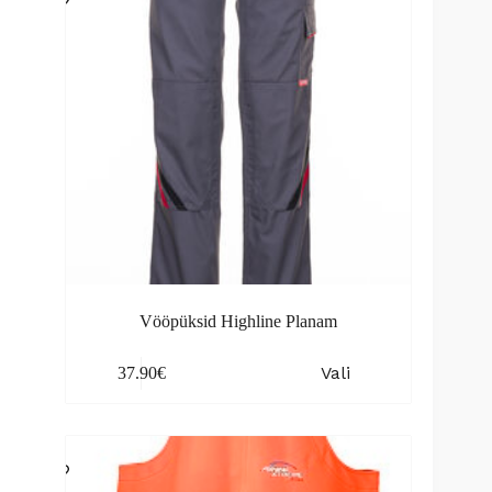
Vööpüksid Highline Planam
This
Vali
37.90
€
product
has
multiple
variants.
The
options