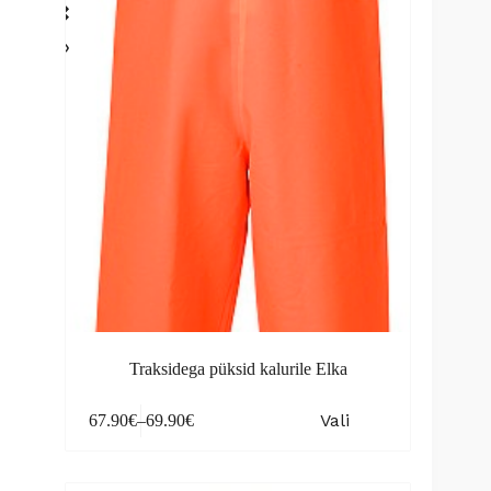
may
be
chosen
on
the
product
page
Traksidega püksid kalurile Elka
This
Vali
67.90
€
–
69.90
€
product
Price
has
range:
multiple
67.90€
variants.
through