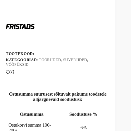
stretch
A
teksariidest
l
vööpüksid
t
2131DSC,
e
124152
r
kogus
n
a
t
i
v
TOOTEKOOD:
-
e
KATEGOORIAD:
TÖÖRIIDED
,
SUVERIIDED
,
:
VÖÖPÜKSID
Ostusumma suurusest sõltuvalt pakume toodetele
alljärgnevaid soodustusi:
Ostusumma
Soodustuse %
Ostukorvi summa 100-
6%
200€