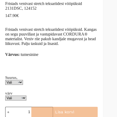
Fristads venivast stretch teksariidest vööpüksid
2131DSC, 124152
147.90
€
Fristads venivast stretch teksariidest vööpüksid. Kangas
on segu puuvillast ja vastupidavast CORDURA®
materialist. Veniv riie pakub kandjale mugavust ja head
liikuvust. Palju taskuid ja lisasid.
Värvus:
tumesinine
Suurus,
värv
Fristads
Lisa korvi
venivast