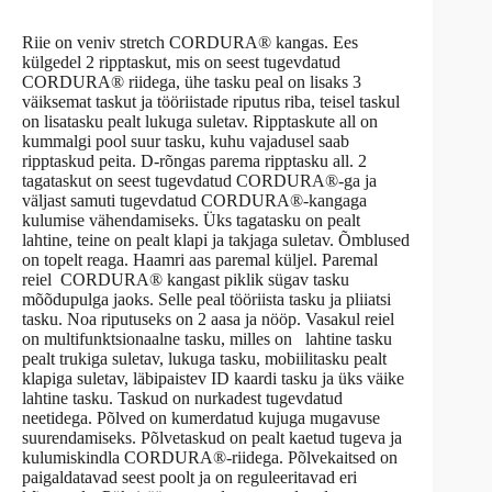
Riie on veniv stretch CORDURA® kangas. Ees
külgedel 2 ripptaskut, mis on seest tugevdatud
CORDURA® riidega, ühe tasku peal on lisaks 3
väiksemat taskut ja tööriistade riputus riba, teisel taskul
on lisatasku pealt lukuga suletav. Ripptaskute all on
kummalgi pool suur tasku, kuhu vajadusel saab
ripptaskud peita. D-rõngas parema ripptasku all. 2
tagataskut on seest tugevdatud CORDURA®-ga ja
väljast samuti tugevdatud CORDURA®-kangaga
kulumise vähendamiseks. Üks tagatasku on pealt
lahtine, teine on pealt klapi ja takjaga suletav. Õmblused
on topelt reaga. Haamri aas paremal küljel. Paremal
reiel CORDURA® kangast piklik sügav tasku
mõõdupulga jaoks. Selle peal tööriista tasku ja pliiatsi
tasku. Noa riputuseks on 2 aasa ja nööp. Vasakul reiel
on multifunktsionaalne tasku, milles on lahtine tasku
pealt trukiga suletav, lukuga tasku, mobiilitasku pealt
klapiga suletav, läbipaistev ID kaardi tasku ja üks väike
lahtine tasku. Taskud on nurkadest tugevdatud
neetidega. Põlved on kumerdatud kujuga mugavuse
suurendamiseks. Põlvetaskud on pealt kaetud tugeva ja
kulumiskindla CORDURA®-riidega. Põlvekaitsed on
paigaldatavad seest poolt ja on reguleeritavad eri