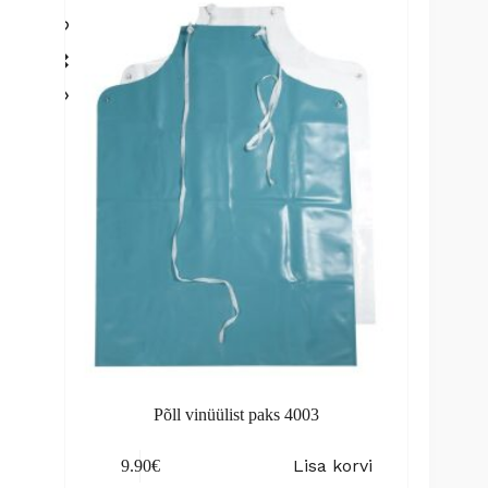
The
69.90€
options
may
be
chosen
on
the
product
page
Põll vinüülist paks 4003
Lisa korvi
9.90
€