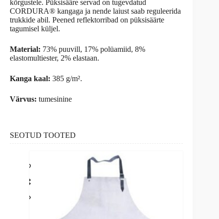
kõrgustele. Püksisääre servad on tugevdatud
CORDURA® kangaga ja nende laiust saab reguleerida
trukkide abil. Peened reflektorribad on püksisäärte
tagumisel küljel.
Material:
73% puuvill, 17% polüamiid, 8%
elastomultiester, 2% elastaan.
Kanga kaal:
385 g/m².
Värvus:
tumesinine
SEOTUD TOOTED