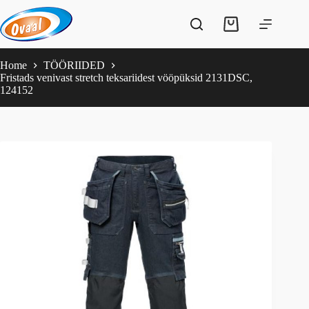
Skip
to
Shopping
content
cart
Home
TÖÖRIIDED
Fristads venivast stretch teksariidest vööpüksid 2131DSC,
124152