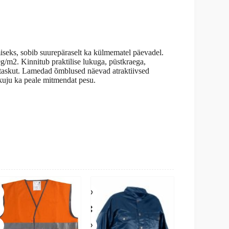
iseks, sobib suurepäraselt ka külmematel päevadel.
80g/m2. Kinnitub praktilise lukuga, püstkraega,
 taskut. Lamedad õmblused näevad atraktiivsed
 kuju ka peale mitmendat pesu.