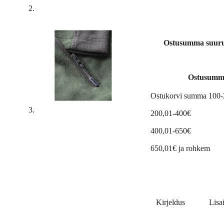
Ostusumma suuruse
Ostusumm
Ostukorvi summa 100
200,01-400€
400,01-650€
650,01€ ja rohkem
Kirjeldus
Lisa