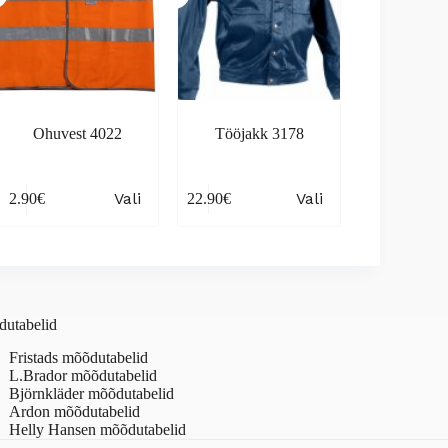
Ohuvest 4022
Tööjakk 3178
is
This
Vali
Vali
2.90
€
22.90
€
oduct
product
s
has
tiple
multiple
iants.
variants.
e
The
ions
options
y
may
utabelid
be
osen
chosen
Fristads mõõdutabelid
on
L.Brador mõõdutabelid
the
Björnkläder mõõdutabelid
oduct
product
Ardon mõõdutabelid
ge
page
Helly Hansen mõõdutabelid