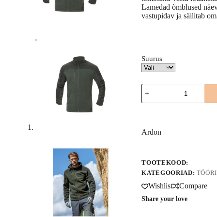
Lamedad õmblused näeva
vastupidav ja säilitab o
Suurus
Fliis
MICKAEL
armeeroheline
A
Ardon,
l
H2167
t
kogus
Ardon
e
r
n
a
TOOTEKOOD:
-
t
KATEGOORIAD:
TÖÖRI
i
Wishlist
Compare
v
e
Share your love
: