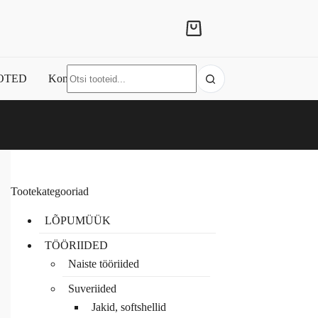
Shopping
cart
No
OTED
Kontakt
results
Tootekategooriad
LÕPUMÜÜK
TÖÖRIIDED
Naiste tööriided
Suveriided
Jakid, softshellid