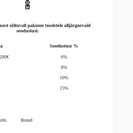
st sõltuvalt pakume toodetele alljärgnevaid
soodustusi:
a
Soodustuse %
-200€
6%
8%
10%
15%
info
Brand