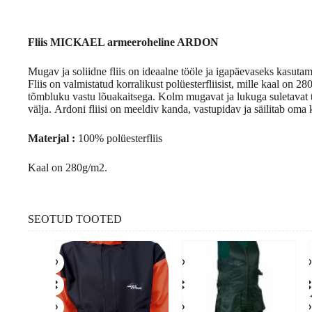
Fliis MICKAEL armeeroheline ARDON
Mugav ja soliidne
fliis
on ideaalne tööle ja igapäevaseks kasutam
Fliis on valmistatud korralikust polüesterfliisist, mille kaal on 2
tõmbluku vastu lõuakaitsega. Kolm mugavat ja lukuga suletavat
välja.
Ardoni
fliisi on meeldiv kanda, vastupidav ja säilitab oma
Materjal
:
100% polüesterfliis
Kaal on 280g/m2.
SEOTUD TOOTED