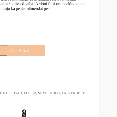
d atraktiivsed välja.
Ardoni
fliisi on meeldiv kanda,
ma kuju ka peale mitmendat pesu.
Lisa korvi
IDED
,
PUSAD, FLIISID
,
SUVERIIDED
,
TALVERIIDED