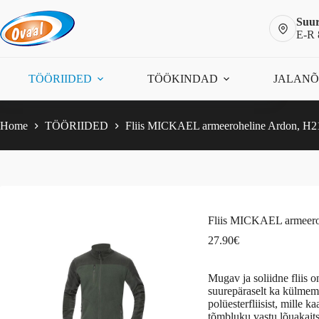
Skip
to
Suur
content
E-R 
Fliis MICKAEL armeeroheline Ardon, H2167
Vali
This
27.90
€
TÖÖRIIDED
TÖÖKINDAD
JALAN
product
has
multiple
variants.
Home
TÖÖRIIDED
Fliis MICKAEL armeeroheline Ardon, H2
The
options
may
be
chosen
on
the
Fliis MICKAEL armeero
product
page
27.90
€
Mugav ja soliidne
fliis
on
suurepäraselt ka külmema
polüesterfliisist, mille 
tõmbluku vastu lõuakaits