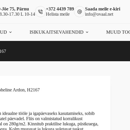
-Jõe 75, Pärnu
+372 4439 789
Saada meile e-kiri
8.30-17.30 L 10-14
Helista meile
info@ovaal.net
ÕUD
ISIKUKAITSEVAHENDID
MUUD TO
167
heline Ardon, H2167
 ideaalne tööle ja igapäevaseks kasutamiseks, sobib
tel päevadel. Fliis on valmistatud korralikust
kaal on 280g/m2. Kinnitub praktilise lukuga, püstkraega,
ega. Kolm mugavat ja lukuga suletavat taskut.