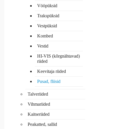
Vööpüksid
Trakspüksid
Vestpüksid
Kombed
Vestid
HI-VIS (kõrgnähtavad)
riided
Keevitaja riided
Pusad, fliisid
Talveriided
Vihmariided
Kaitseriided
Peakatted, sallid