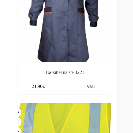
page
Töökittel naiste 3221
This
Vali
21.90
€
product
has
multiple
variants.
The
options
may
be
chosen