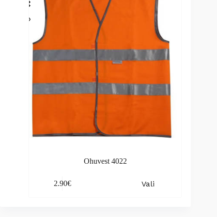
be
chosen
on
the
product
page
Ohuvest 4022
This
Vali
2.90
€
product
has
multiple
variants.