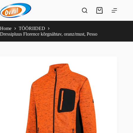
Skip
to
Shopping
content
cart
Home
TÖÖRIIDED
Dressipluus Florence kõrgnähtav, oranz/must, Pesso