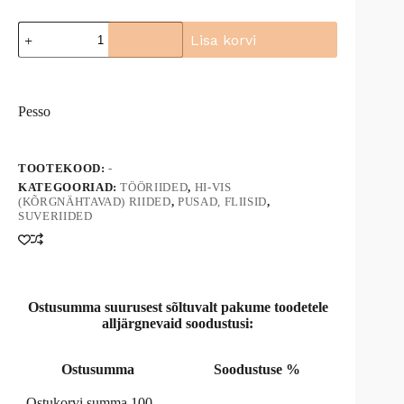
Dressipluus
Lisa korvi
Florence
kõrgnähtav,
A
oranz/must,
l
Pesso
t
kogus
Pesso
e
r
n
a
TOOTEKOOD:
-
t
KATEGOORIAD:
TÖÖRIIDED
,
HI-VIS
i
(KÕRGNÄHTAVAD) RIIDED
,
PUSAD, FLIISID
,
v
SUVERIIDED
e
:
Ostusumma suurusest sõltuvalt pakume toodetele
alljärgnevaid soodustusi:
Ostusumma
Soodustuse %
Ostukorvi summa 100-