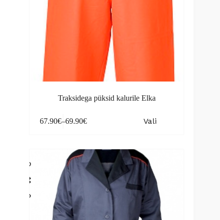
Traksidega püksid kalurile Elka
This
Vali
67.90
€
–
69.90
€
product
Price
has
range:
multiple
67.90€
variants.
through
The
69.90€
options
may
be
chosen
on
the
product