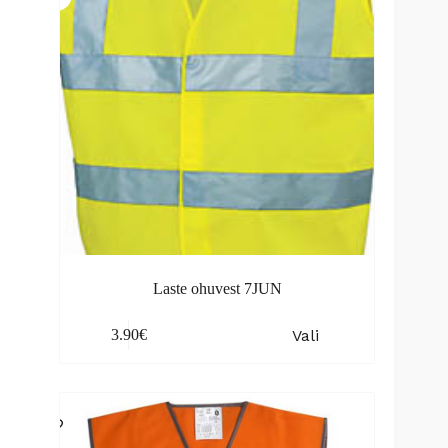
on
the
product
page
Laste ohuvest 7JUN
This
Vali
3.90
€
product
has
multiple
variants.
The
options
may