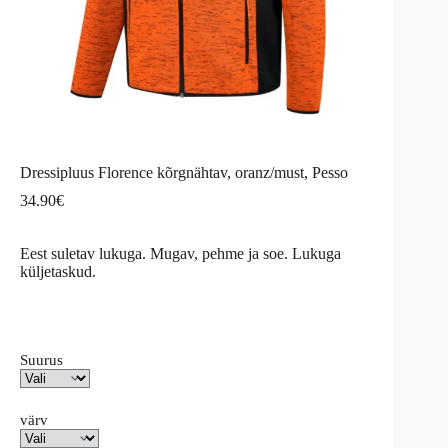
Dressipluus Florence kõrgnähtav, oranz/must, Pesso
34.90
€
Eest suletav lukuga. Mugav, pehme ja soe. Lukuga
küljetaskud.
Suurus
värv