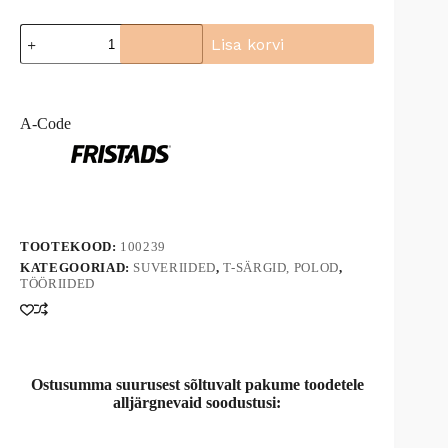
A-
Lisa korvi
Code
T-
A
särk
l
1911
t
100239
A-Code
e
kogus
r
n
a
t
i
v
TOOTEKOOD:
100239
e
KATEGOORIAD:
SUVERIIDED
,
T-SÄRGID, POLOD
,
:
TÖÖRIIDED
Ostusumma suurusest sõltuvalt pakume toodetele
alljärgnevaid soodustusi: