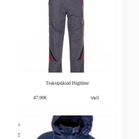
Traksipüksid Highline
This
Vali
47.90
€
product
has
multiple
variants.
The
options
may
be