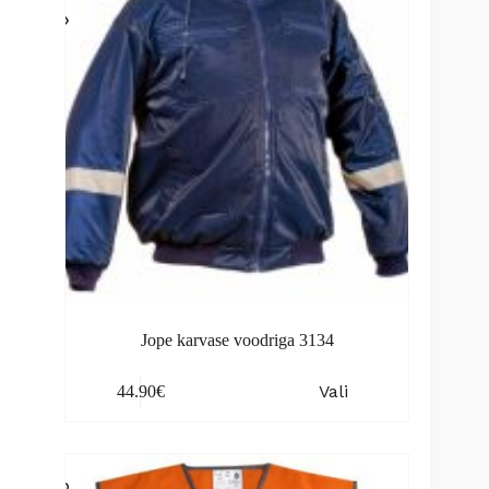
chosen
on
the
product
page
Jope karvase voodriga 3134
This
Vali
44.90
€
product
has
multiple
variants.
The