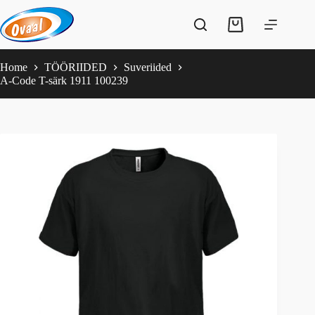
Skip
to
Shopping
content
cart
Home
TÖÖRIIDED
Suveriided
A-Code T-särk 1911 100239