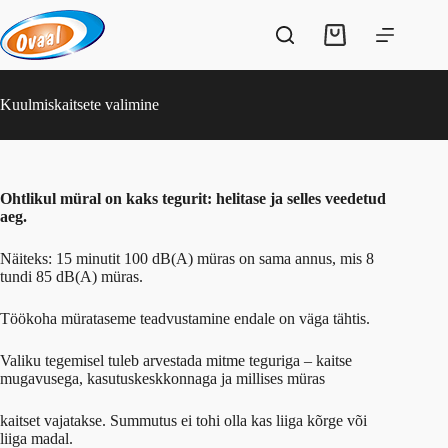
Skip
to
Shopping
content
cart
Kuulmiskaitsete valimine
Ohtlikul müral on kaks tegurit: helitase ja selles veedetud
aeg.
Näiteks: 15 minutit 100 dB(A) müras on sama annus, mis 8
tundi 85 dB(A) müras.
Töökoha mürataseme teadvustamine endale on väga tähtis.
Valiku tegemisel tuleb arvestada mitme teguriga – kaitse
mugavusega, kasutuskeskkonnaga ja millises müras
kaitset vajatakse. Summutus ei tohi olla kas liiga kõrge või
liiga madal.