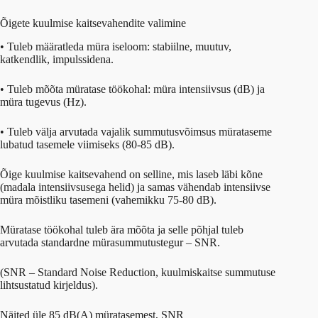
Õigete kuulmise kaitsevahendite valimine
• Tuleb määratleda müra iseloom: stabiilne, muutuv,
katkendlik, impulssidena.
• Tuleb mõõta müratase töökohal: müra intensiivsus (dB) ja
müra tugevus (Hz).
• Tuleb välja arvutada vajalik summutusvõimsus mürataseme
lubatud tasemele viimiseks (80-85 dB).
Õige kuulmise kaitsevahend on selline, mis laseb läbi kõne
(madala intensiivsusega helid) ja samas vähendab intensiivse
müra mõistliku tasemeni (vahemikku 75-80 dB).
Müratase töökohal tuleb ära mõõta ja selle põhjal tuleb
arvutada standardne mürasummutustegur – SNR.
(SNR – Standard Noise Reduction, kuulmiskaitse summutuse
lihtsustatud kirjeldus).
Näited üle 85 dB(A) müratasemest, SNR