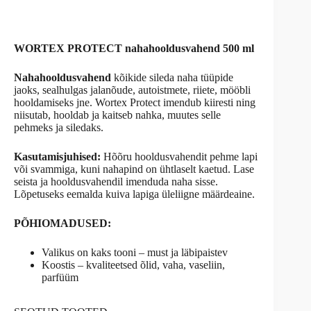
WORTEX PROTECT nahahooldusvahend 500 ml
Naha
hoo
ldusvahend
kõikide sileda naha tüüpide
jaoks, sealhulgas jalanõude, autoistmete, riiete, mööbli
hooldamiseks jne. Wortex Protect imendub kiiresti ning
niisutab, hooldab ja kaitseb nahka, muutes selle
pehmeks ja siledaks.
Kasutamisjuhised:
Hõõru hooldusvahendit pehme lapi
või svammiga, kuni nahapind on ühtlaselt kaetud. Lase
seista ja hooldusvahendil imenduda naha sisse.
Lõpetuseks eemalda kuiva lapiga üleliigne määrdeaine.
PÕHIOMADUSED:
Valikus on kaks tooni – must ja läbipaistev
Koostis – kvaliteetsed õlid, vaha, vaseliin,
parfüüm