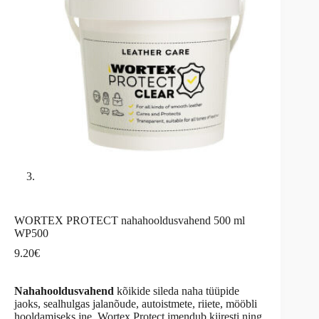
WORTEX PROTECT nahahooldusvahend 500 ml
WP500
9.20
€
Nahahooldusvahend
kõikide sileda naha tüüpide
jaoks, sealhulgas jalanõude, autoistmete, riiete, mööbli
hooldamiseks jne. Wortex Protect imendub kiiresti ning