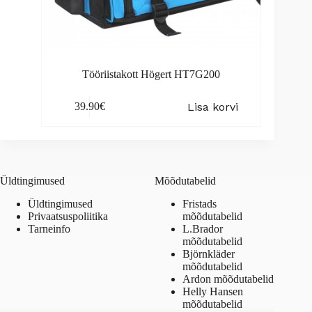
Tööriistakott Högert HT7G200
Lisa korvi
39.90
€
Üldtingimused
Mõõdutabelid
Üldtingimused
Fristads
Privaatsuspoliitika
mõõdutabelid
Tarneinfo
L.Brador
mõõdutabelid
Björnkläder
mõõdutabelid
Ardon mõõdutabelid
Helly Hansen
mõõdutabelid