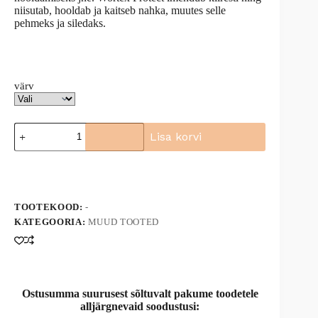
niisutab, hooldab ja kaitseb nahka, muutes selle
pehmeks ja siledaks.
värv
WORTEX
Lisa korvi
PROTECT
nahahooldusvahend
A
500
l
ml
t
WP500
e
kogus
TOOTEKOOD:
-
r
n
KATEGOORIA:
MUUD TOOTED
a
t
i
v
e
Ostusumma suurusest sõltuvalt pakume toodetele
:
alljärgnevaid soodustusi: