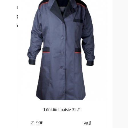
The
options
may
be
chosen
on
the
product
page
Töökittel naiste 3221
This
Vali
21.90
€
product