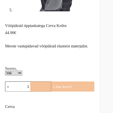
Vööpüksid ripptaskutega Cerva Keilor
44.90
€
Meeste vastupidavad vööpüksid elastsest materjalist.
Suurus,
Vööpüksid
Lisa korvi
ripptaskutega
Cerva
A
Keilor
l
kogus
t
Cerva
e
r