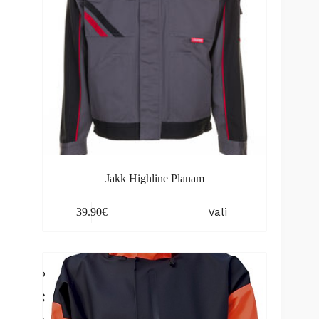
Jakk Highline Planam
This
Vali
39.90
€
product
has
multiple
variants.
The
options
may
be
chosen