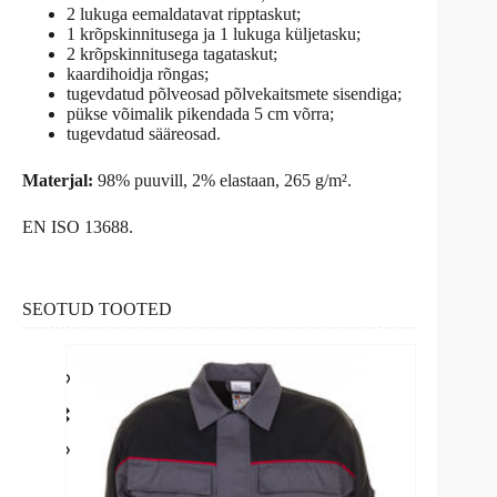
2 lukuga eemaldatavat ripptaskut;
1 krõpskinnitusega ja 1 lukuga küljetasku;
2 krõpskinnitusega tagataskut;
kaardihoidja rõngas;
tugevdatud põlveosad põlvekaitsmete sisendiga;
pükse võimalik pikendada 5 cm võrra;
tugevdatud sääreosad.
Materjal:
98% puuvill, 2% elastaan, 265 g/m².
EN ISO 13688.
SEOTUD TOOTED