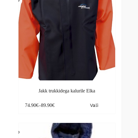
on
the
product
page
Jakk trukkidega kalurile Elka
This
Vali
74.90
€
–
89.90
€
product
Price
has
range:
multiple
74.90€
variants.
through
The
89.90€
options