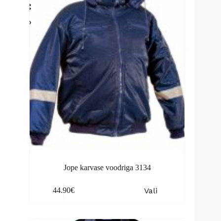
may
be
chosen
on
the
product
page
Jope karvase voodriga 3134
This
Vali
44.90
€
product
has
multiple
variants.