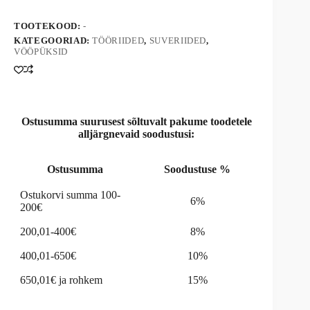
n
a
TOOTEKOOD:
-
t
KATEGOORIAD:
TÖÖRIIDED
,
SUVERIIDED
,
i
VÖÖPÜKSID
v
e
:
Ostusumma suurusest sõltuvalt pakume toodetele
alljärgnevaid soodustusi:
Ostusumma
Soodustuse %
Ostukorvi summa 100-
6%
200€
200,01-400€
8%
400,01-650€
10%
650,01€ ja rohkem
15%