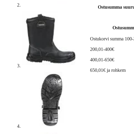
Ostusumma suuruse
Ostusumm
Ostukorvi summa 100
200,01-400€
400,01-650€
650,01€ ja rohkem