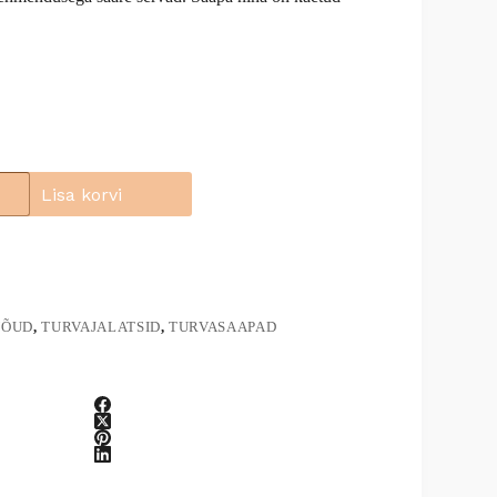
Lisa korvi
NÕUD
,
TURVAJALATSID
,
TURVASAAPAD