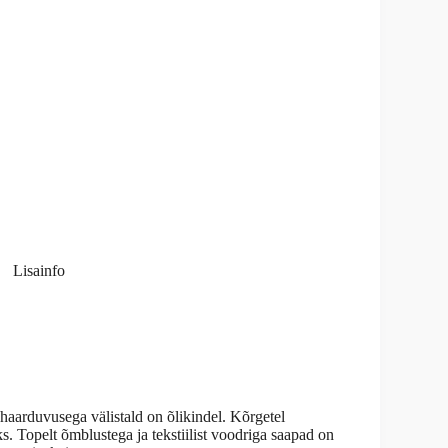
Lisainfo
a haarduvusega välistald on õlikindel. Kõrgetel
 Topelt õmblustega ja tekstiilist voodriga saapad on