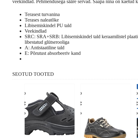
veekindlad. Pehmendusega sääre servad. Saapa nina on kaetud k
Terasest turvanina
Terases naleatõke
Libisemiskindel PU tald
Veekindlad
SRC: SRA+SRB: Libisemiskindel tald keraamilistel plaatid
libestatud glütserooliga
A: Antistaatiline tald
E: Põrutust absorbeeriv kand
SEOTUD TOOTED