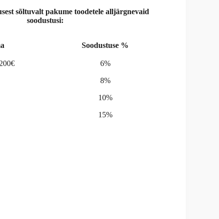
st sõltuvalt pakume toodetele alljärgnevaid
soodustusi:
a
Soodustuse %
-200€
6%
8%
10%
15%