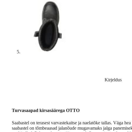
Kirjeldus
Turvasaapad kirsasäärega OTTO
Saabastel on terasest varvastekaitse ja naelatõke tallas. Väga he
saabastel on tõmbeaasad jalanõude mugavamaks jalga panemiseks.