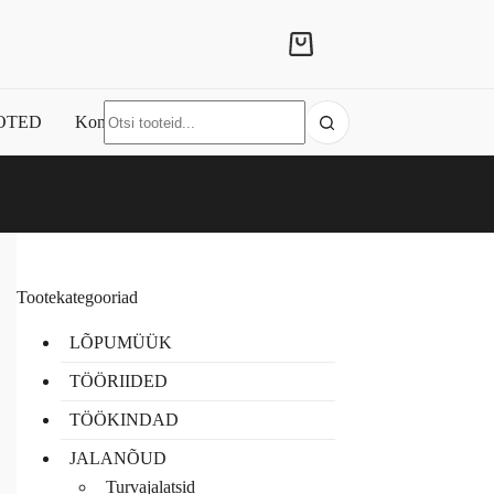
Shopping
cart
No
OTED
Kontakt
results
Tootekategooriad
LÕPUMÜÜK
TÖÖRIIDED
TÖÖKINDAD
JALANÕUD
Turvajalatsid