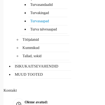
Turvasandaalid
Turvakingad
Turvasaapad
Turva talvesaapad
Tööjalatsid
Kummikud
Tallad, sokid
ISIKUKAITSEVAHENDID
MUUD TOOTED
Kontakt
Oleme avatud: