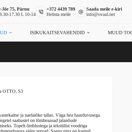
-Jõe 75, Pärnu
+372 4439 789
Saada meile e-kiri
8.30-17.30 L 10-14
Helista meile
info@ovaal.net
ÕUD
ISIKUKAITSEVAHENDID
MUUD TO
ega OTTO, S3
rvastekaitse ja naelatõke tallas. Väga hea haarduvusega
Kõrgetel saabastel on tõmbeaasad jalanõude
eks. Topelt õmblustega ja tekstiilist voodriga
ehmendusega sääre servad. Saapa nina on kaetud