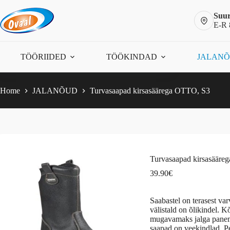
Skip
to
Suur
content
E-R 
Turvasaapad kirsasäärega OTTO, S3
Vali
This
39.90
€
TÖÖRIIDED
TÖÖKINDAD
JALAN
product
has
multiple
variants.
Home
JALANÕUD
Turvasaapad kirsasäärega OTTO, S3
The
options
may
be
chosen
on
the
Turvasaapad kirsasäär
product
page
39.90
€
Saabastel on terasest va
välistald on õlikindel. 
mugavamaks jalga panemis
saapad on veekindlad. P