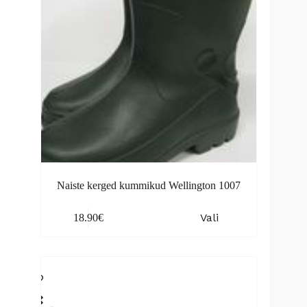
the
product
page
Naiste kerged kummikud Wellington 1007
This
Vali
18.90
€
product
has
multiple
variants.
The
options
may
be