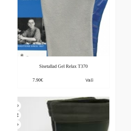
Sisetallad Gel Relax T370
This
Vali
7.90
€
product
has
multiple
variants.
The
options
may
be
chosen
on