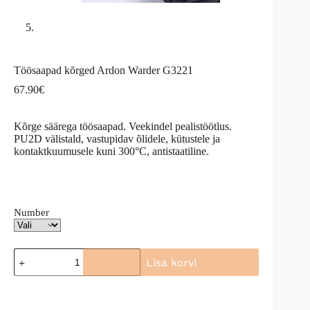
Töösaapad kõrged Ardon Warder G3221
67.90
€
Kõrge säärega töösaapad. Veekindel pealistöötlus.
PU2D välistald, vastupidav õlidele, kütustele ja
kontaktkuumusele kuni 300°C, antistaatiline.
Number
Töösaapad
Lisa korvi
kõrged
Ardon
A
Warder
l
G3221
t