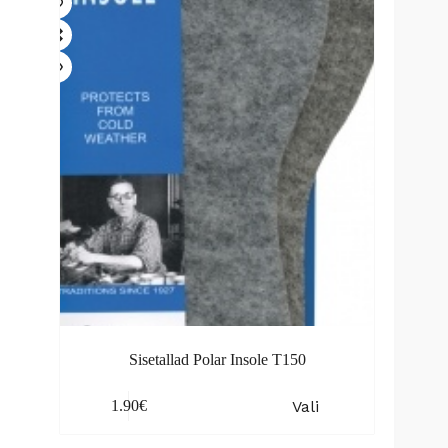
options
may
be
chosen
on
the
product
page
Sisetallad Polar Insole T150
This
Vali
1.90
€
product
has
multiple