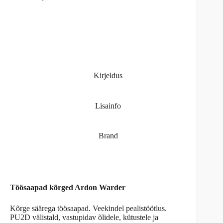
Kirjeldus
Lisainfo
Brand
Töösaapad kõrged Ardon Warder
Kõrge säärega töösaapad. V
eekindel pealistöötlus.
PU2D välistald, vastupidav õlidele, kütustele ja