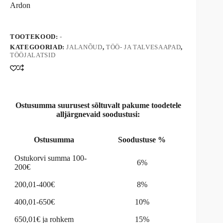
kogus
Ardon
e
r
n
a
TOOTEKOOD:
-
t
KATEGOORIAD:
JALANÕUD
,
TÖÖ- JA TALVESAAPAD
,
i
TÖÖJALATSID
v
e
:
Ostusumma suurusest sõltuvalt pakume toodetele
alljärgnevaid soodustusi:
Ostusumma
Soodustuse %
Ostukorvi summa 100-
6%
200€
200,01-400€
8%
400,01-650€
10%
650,01€ ja rohkem
15%