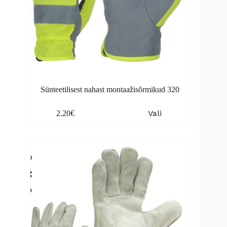
Sünteetilisest nahast montaažisõrmikud 320
This
Vali
2.20
€
product
has
multiple
variants.
The
options
may
be
chosen
on
the
product
page