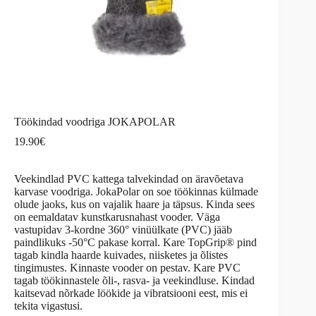
Töökindad voodriga JOKAPOLAR
19.90
€
Veekindlad PVC kattega talvekindad on äravõetava
karvase voodriga. JokaPolar on soe töökinnas külmade
olude jaoks, kus on vajalik haare ja täpsus. Kinda sees
on eemaldatav kunstkarusnahast vooder. Väga
vastupidav 3-kordne 360° vinüülkate (PVC) jääb
paindlikuks -50°C pakase korral. Kare TopGrip® pind
tagab kindla haarde kuivades, niisketes ja õlistes
tingimustes. Kinnaste vooder on pestav. Kare PVC
tagab töökinnastele õli-, rasva- ja veekindluse. Kindad
kaitsevad nõrkade löökide ja vibratsiooni eest, mis ei
tekita vigastusi.