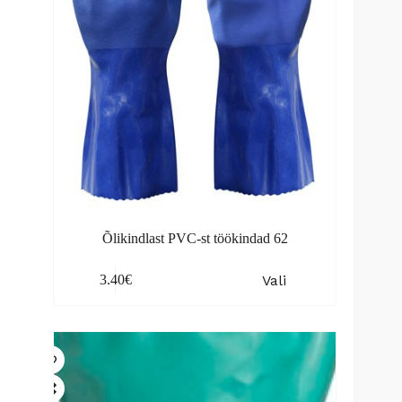
the
product
page
Õlikindlast PVC-st töökindad 62
This
Vali
3.40
€
product
has
multiple
variants.
The
options
may
be