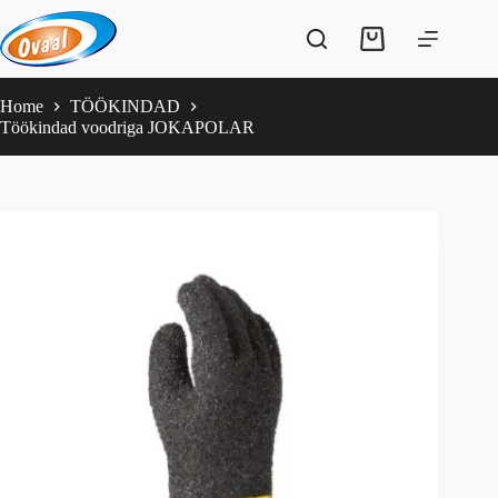
Skip
to
Shopping
content
cart
Home
TÖÖKINDAD
Töökindad voodriga JOKAPOLAR