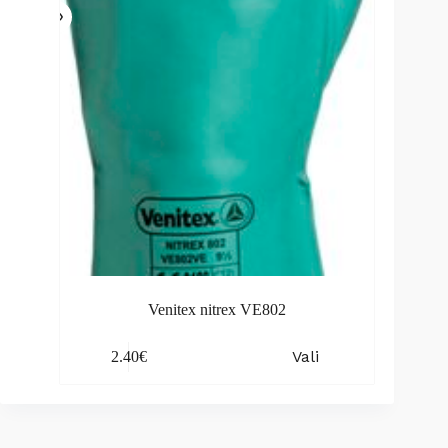
chosen
on
the
product
page
Venitex nitrex VE802
This
Vali
2.40
€
product
has
multiple
variants.
The