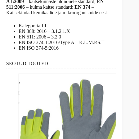
A1:2009
– kaitsekinnaste üldnõuete standard;
EN
511:2006
– külma kaitse standard;
EN 374
–
Kaitsekindad kemikaalide ja mikroorganismide eest.
Kategooria III
EN 388: 2016 – 3.1.2.1.X
EN 511: 2006 – 3.2.0
EN ISO 374-1:2016/Type A – K.L.M.P.S.T
EN ISO 374-5:2016
SEOTUD TOOTED