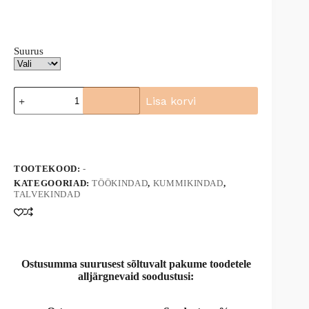
Suurus
Töökindad
Lisa korvi
voodriga
JOKAPOLAR
A
kogus
l
t
e
TOOTEKOOD:
-
r
n
KATEGOORIAD:
TÖÖKINDAD
,
KUMMIKINDAD
,
TALVEKINDAD
a
t
i
v
e
:
Ostusumma suurusest sõltuvalt pakume toodetele
alljärgnevaid soodustusi: