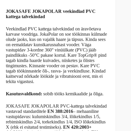
JOKASAFE JOKAPOLAR veekindlad PVC
kattega talvekindad
Veekindlad PVC kattega talvekindad on äravõetava
karvase voodriga. JokaPolar on soe töökinnas külmade
olude jaoks, kus on vajalik haare ja täpsus. Kinda sees
on eemaldatav kunstkarusnahast vooder. Väga
vastupidav 3-kordne 360° vinüülkate (PVC) jääb
paindlikuks -50°C pakase korral. Kare TopGrip® pind
tagab kindla haarde kuivades, niisketes ja õlistes
tingimustes. Kinnaste vooder on pestav. Kare PVC
tagab töökinnastele õli-, rasva- ja veekindluse. Kindad
kaitsevad nõrkade löökide ja vibratsiooni eest, mis ei
tekita vigastusi.
Kasutusvaldkond:
sobib tööks kemikaalide ja õliga.
JOKASAFE JOKAPOLAR PVC-kattega talvekindad
vastavad standarditele
EN 388:2016
– mehaaniline
vastupidavus: kulumiskindlus 3/4, lõikekindlus 1/5,
rebimiskindlus 2/4, torkekindlus 1/4, ISO lõikekindlus
X (ehk ei esitatud testimiseks).
EN 420:2003+