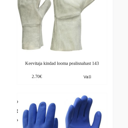
Keevitaja kindad looma pealisnahast 143
This
Vali
2.70
€
product
has
multiple
variants.
The
options
may
be
chosen
on