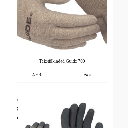
Tekstiilkindad Guide 700
This
Vali
2.70
€
product
has
multiple
variants.
The
options
may
be
chosen
on
the