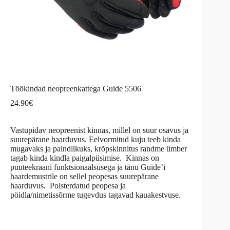
Töökindad neopreenkattega Guide 5506
24.90
€
Vastupidav neopreenist kinnas, millel on suur osavus ja
suurepärane haarduvus. Eelvormitud kuju teeb kinda
mugavaks ja paindlikuks, krõpskinnitus randme ümber
tagab kinda kindla paigalpüsimise. Kinnas on
puuteekraani funktsionaalsusega ja tänu Guide’i
haardemustrile on sellel peopesas suurepärane
haarduvus. Polsterdatud peopesa ja
pöidla/nimetissõrme tugevdus tagavad kauakestvuse.