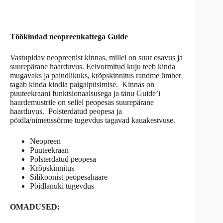
Töökindad neopreenkattega Guide
Vastupidav neopreenist kinnas, millel on suur osavus ja
suurepärane haarduvus. Eelvormitud kuju teeb kinda
mugavaks ja paindlikuks, krõpskinnitus randme ümber
tagab kinda kindla paigalpüsimise. Kinnas on
puuteekraani funktsionaalsusega ja tänu Guide’i
haardemustrile on sellel peopesas suurepärane
haarduvus. Polsterdatud peopesa ja
pöidla/nimetissõrme tugevdus tagavad kauakestvuse.
Neopreen
Puuteekraan
Polsterdatud peopesa
Krõpskinnitus
Silikoonist peopesahaare
Pöidlanuki tugevdus
OMADUSED: