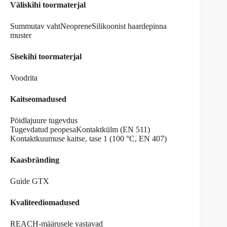
Väliskihi toormaterjal
Summutav vahtNeopreneSilikoonist haardepinna
muster
Sisekihi toormaterjal
Voodrita
Kaitseomadused
Pöidlajuure tugevdus
Tugevdatud peopesaKontaktkülm (EN 511)
Kontaktkuumuse kaitse, tase 1 (100 °C, EN 407)
Kaasbränding
Guide GTX
Kvaliteediomadused
REACH-määrusele vastavad