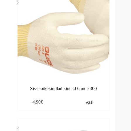
chosen
on
the
product
page
Sisselõikekindlad kindad Guide 300
This
Vali
4.90
€
product
has
multiple
variants.
The
options