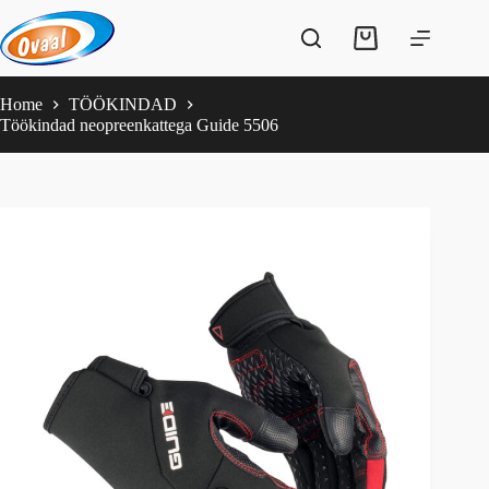
Skip
to
Shopping
content
cart
Home
TÖÖKINDAD
Töökindad neopreenkattega Guide 5506