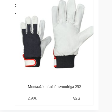
may
be
chosen
on
the
product
page
Montaažikindad fliisvoodriga 252
This
Vali
2.90
€
product
has
multiple