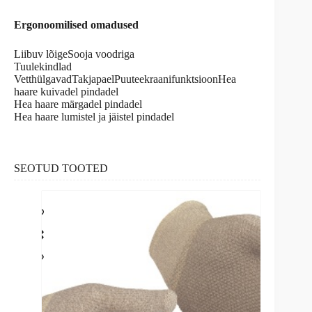
Ergonoomilised omadused
Liibuv lõigeSooja voodriga
Tuulekindlad
VetthülgavadTakjapaelPuuteekraanifunktsioonHea
haare kuivadel pindadel
Hea haare märgadel pindadel
Hea haare lumistel ja jäistel pindadel
SEOTUD TOOTED