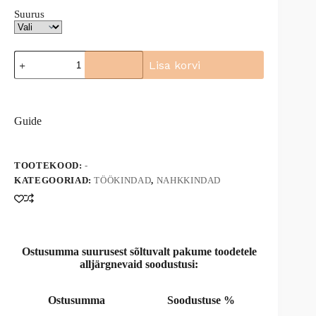
Suurus
Töökindad
Lisa korvi
neopreenkattega
Guide
A
5506
l
kogus
t
Guide
e
r
n
a
TOOTEKOOD:
-
t
KATEGOORIAD:
TÖÖKINDAD
,
NAHKKINDAD
i
v
e
:
Ostusumma suurusest sõltuvalt pakume toodetele
alljärgnevaid soodustusi:
Ostusumma
Soodustuse %