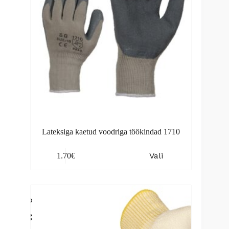
product
page
Lateksiga kaetud voodriga töökindad 1710
This
Vali
1.70
€
product
has
multiple
variants.
The
options
may
be