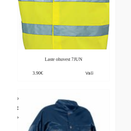
Laste ohuvest 7JUN
This
Vali
3.90
€
product
has
multiple
variants.
The
options
may
be
chosen
on
the