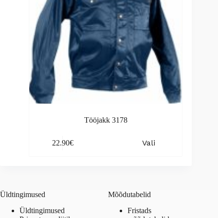
product
page
Tööjakk 3178
This
Vali
22.90
€
product
has
multiple
variants.
The
options
Üldtingimused
Mõõdutabelid
may
be
Üldtingimused
Fristads
chosen