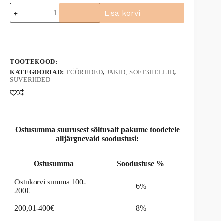
Tööjakk
Lisa korvi
3174
kogus
A
l
t
e
TOOTEKOOD:
-
r
n
KATEGOORIAD:
TÖÖRIIDED
,
JAKID, SOFTSHELLID
,
SUVERIIDED
a
t
i
v
e
:
Ostusumma suurusest sõltuvalt pakume toodetele
alljärgnevaid soodustusi:
Ostusumma
Soodustuse %
Ostukorvi summa 100-
6%
200€
200,01-400€
8%