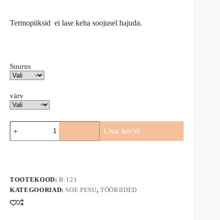
Termopüksid ei lase keha soojusel hajuda.
Suurus
värv
Termopüksid
Lisa korvi
B121
kogus
A
l
t
e
TOOTEKOOD:
B:121
r
n
KATEGOORIAD:
SOE PESU
,
TÖÖRIIDED
a
t
i