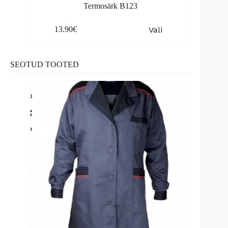
Termosärk B123
This
Vali
13.90
€
product
has
multiple
variants.
SEOTUD TOOTED
The
options
may
be
chosen
on
the
product
page