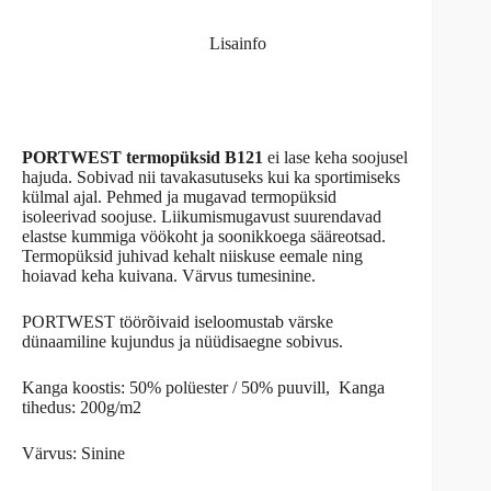
Lisainfo
PORTWEST termopüksid B121
ei lase keha soojusel
hajuda. Sobivad nii tavakasutuseks kui ka sportimiseks
külmal ajal. Pehmed ja mugavad termopüksid
isoleerivad soojuse. Liikumismugavust suurendavad
elastse kummiga vöökoht ja soonikkoega sääreotsad.
Termopüksid juhivad kehalt niiskuse eemale ning
hoiavad keha kuivana. Värvus tumesinine.
PORTWEST töörõivaid iseloomustab värske
dünaamiline kujundus ja nüüdisaegne sobivus.
Kanga koostis: 50% polüester / 50% puuvill, Kanga
tihedus: 200g/m2
Värvus: Sinine