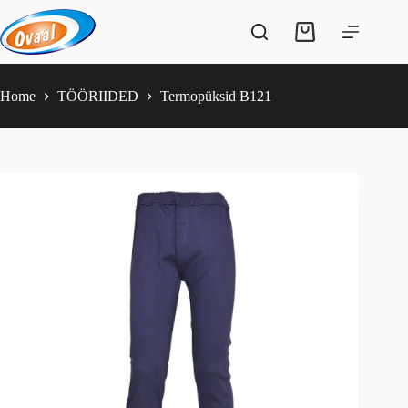
Skip
to
Shopping
content
cart
Home
TÖÖRIIDED
Termopüksid B121