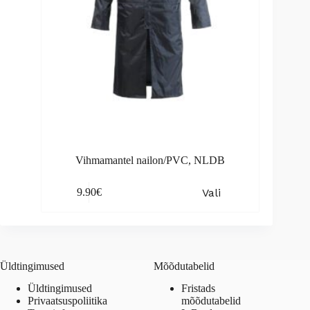
page
Vihmamantel nailon/PVC, NLDB
This
Vali
9.90
€
product
has
multiple
variants.
The
options
Üldtingimused
Mõõdutabelid
may
be
Üldtingimused
Fristads
chosen
Privaatsuspoliitika
mõõdutabelid
on