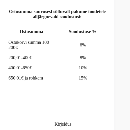
v
e
Ostusumma suurusest sõltuvalt pakume toodetele
:
alljärgnevaid soodustusi:
Ostusumma
Soodustuse %
Ostukorvi summa 100-
6%
200€
200,01-400€
8%
400,01-650€
10%
650,01€ ja rohkem
15%
Kirjeldus