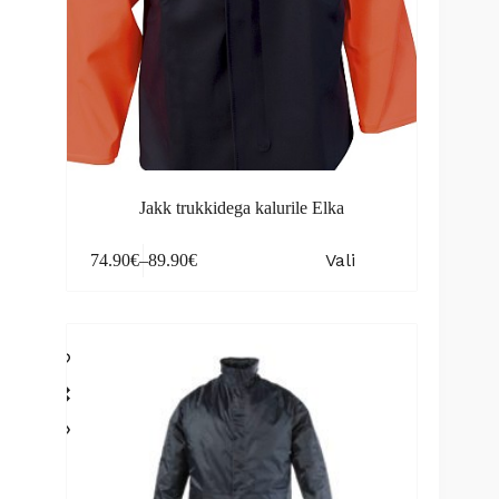
Jakk trukkidega kalurile Elka
This
Vali
74.90
€
–
89.90
€
product
Price
has
range:
multiple
74.90€
variants.
through
The
89.90€
options
may
be
chosen
on
the
product