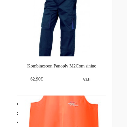
page
Kombinesoon Panoply M2Com sinine
This
Vali
62.90
€
product
has
multiple
variants.
The
options
may
be
chosen
on