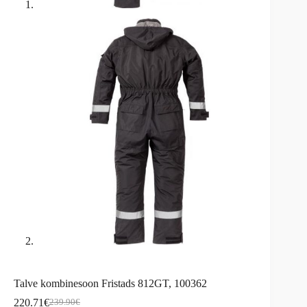
Talve kombinesoon Fristads 812GT, 100362
220.71
€
239.90
€