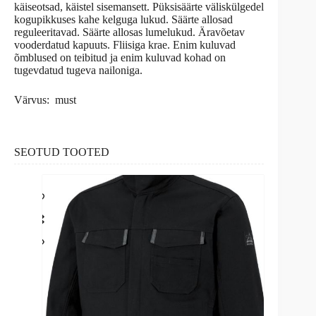
käiseotsad, käistel sisemansett. Püksisäärte väliskülgedel
kogupikkuses kahe kelguga lukud. Säärte allosad
reguleeritavad. Säärte allosas lumelukud. Äravõetav
vooderdatud kapuuts. Fliisiga krae. Enim kuluvad
õmblused on teibitud ja enim kuluvad kohad on
tugevdatud tugeva nailoniga.
Värvus: must
SEOTUD TOOTED