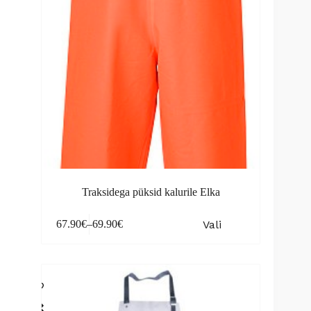
the
product
page
Traksidega püksid kalurile Elka
This
Vali
67.90
€
–
69.90
€
product
Price
has
range:
multiple
67.90€
variants.
through
The
69.90€
options
may