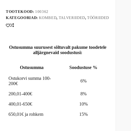
i
v
TOOTEKOOD:
100362
e
KATEGOORIAD:
KOMBED
,
TALVERIIDED
,
TÖÖRIIDED
:
Ostusumma suurusest sõltuvalt pakume toodetele
alljärgnevaid soodustusi:
Ostusumma
Soodustuse %
Ostukorvi summa 100-
6%
200€
200,01-400€
8%
400,01-650€
10%
650,01€ ja rohkem
15%