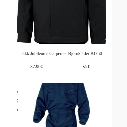
Jakk Jubileums Carpenter Björnkläder BJ750
This
Vali
87.90
€
product
has
multiple
variants.
The
options
may
be
chosen
on
the
product