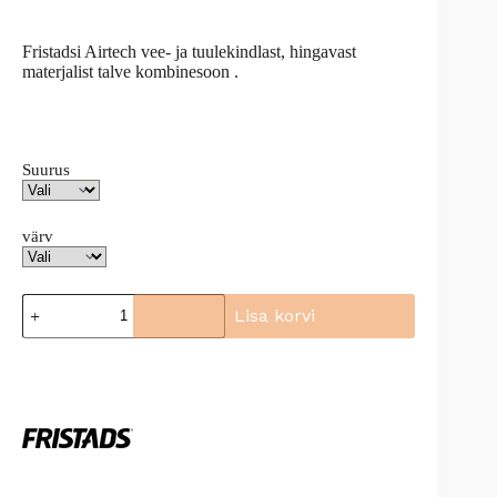
Algne
Current
hind
price
oli:
is:
Fristadsi Airtech vee- ja tuulekindlast, hingavast
239.90€.
220.71€.
materjalist talve kombinesoon .
Suurus
värv
Talve
Lisa korvi
kombinesoon
Fristads
A
812GT,
l
100362
t
kogus
e
r
n
a
t