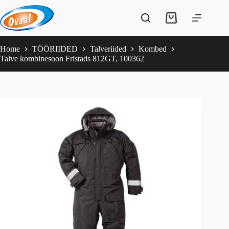
Skip
to
Shopping
content
cart
Home
TÖÖRIIDED
Talveriided
Kombed
Talve kombinesoon Fristads 812GT, 100362