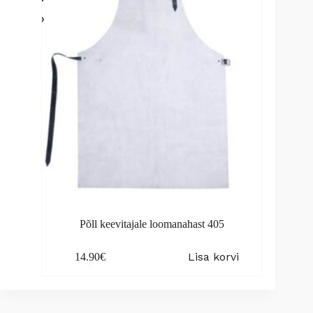
be
chosen
on
the
product
page
Põll keevitajale loomanahast 405
Lisa korvi
14.90
€