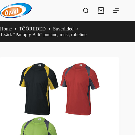
Skip
to
Shopping
content
cart
Home
TÖÖRIIDED
Suveriided
T-särk “Panoply Bali” punane, must, roheline