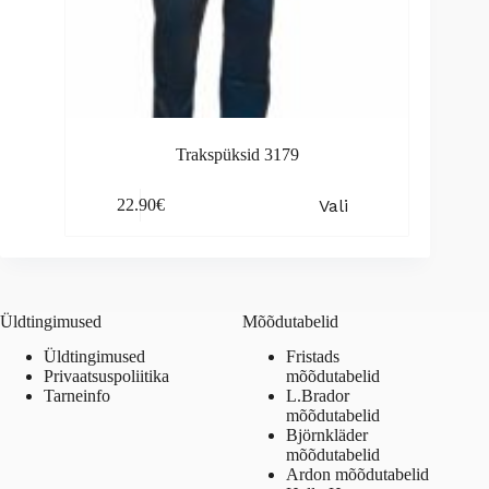
Trakspüksid 3179
This
Vali
22.90
€
product
has
multiple
variants.
The
options
Üldtingimused
Mõõdutabelid
may
be
Üldtingimused
Fristads
chosen
Privaatsuspoliitika
mõõdutabelid
on
Tarneinfo
L.Brador
the
mõõdutabelid
product
Björnkläder
page
mõõdutabelid
Ardon mõõdutabelid