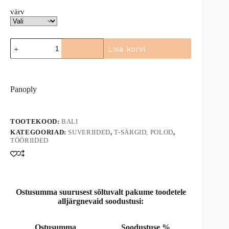
värv
T-
Lisa korvi
särk
"Panoply
A
Bali"
l
punane,
t
must,
Panoply
e
roheline
r
kogus
n
a
TOOTEKOOD:
BALI
t
KATEGOORIAD:
SUVERIIDED
,
T-SÄRGID, POLOD
,
i
TÖÖRIIDED
v
e
:
Ostusumma suurusest sõltuvalt pakume toodetele
alljärgnevaid soodustusi:
Ostusumma
Soodustuse %