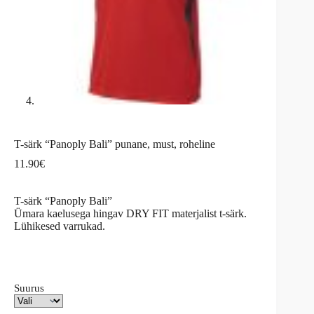
T-särk “Panoply Bali” punane, must, roheline
11.90
€
T-särk “Panoply Bali”
Ümara kaelusega hingav DRY FIT materjalist t-särk.
Lühikesed varrukad.
Suurus