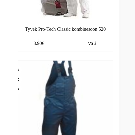
Tyvek Pro-Tech Classic kombinesoon 520
This
Vali
8.90
€
product
has
multiple
variants.
The
options
may
be
chosen
on
the
product
page