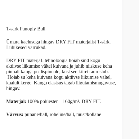
T-särk Panoply Bali
Ümara kaelusega hingav DRY FIT materjalist T-särk.
Lühikesed varrukad.
DRY FIT materjal- tehnoloogia hoiab sind kogu
aktiivse liikumise vältel kuivana ja juhib niiskuse keha
pinnalt kanga pealispinnale, kust see kiireti aurustub.
Hoiab su keha kuivana kogu aktiivse liikumise vältel,
kaalult kerge. Kanga elastsus tagab liigutamismugavuse,
hingav.
Materjal:
100% polüester – 160g/m². DRY FIT.
Värvus:
punane/hall, roheline/hall, must/kollane