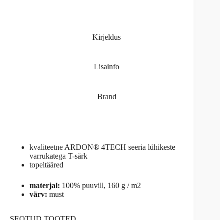
Kirjeldus
Lisainfo
Brand
kvaliteetne ARDON® 4TECH seeria lühikeste
varrukatega T-särk
topeltääred
materjal:
100% puuvill, 160 g / m2
värv:
must
SEOTUD TOOTED