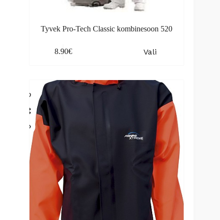
Tyvek Pro-Tech Classic kombinesoon 520
This
Vali
8.90
€
product
has
multiple
variants.
The
options
may
be
chosen
on
the
product
page