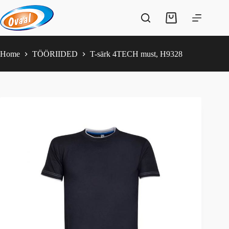
Skip
to
Shopping
content
cart
Home
TÖÖRIIDED
T-särk 4TECH must, H9328