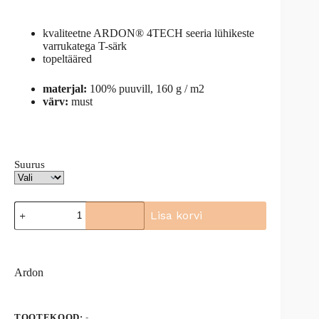
kvaliteetne ARDON® 4TECH seeria lühikeste
varrukatega T-särk
topeltääred
materjal:
100% puuvill, 160 g / m2
värv:
must
Suurus
T-
Lisa korvi
särk
4TECH
A
must,
l
H9328
t
kogus
Ardon
e
r
n
a
TOOTEKOOD:
-