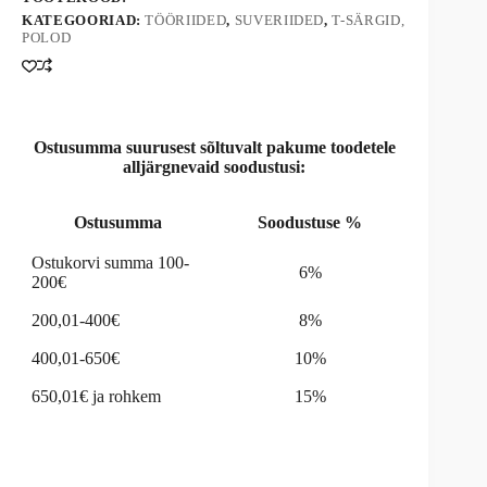
t
KATEGOORIAD:
TÖÖRIIDED
,
SUVERIIDED
,
T-SÄRGID,
i
POLOD
v
e
:
Ostusumma suurusest sõltuvalt pakume toodetele
alljärgnevaid soodustusi:
Ostusumma
Soodustuse %
Ostukorvi summa 100-
6%
200€
200,01-400€
8%
400,01-650€
10%
650,01€ ja rohkem
15%