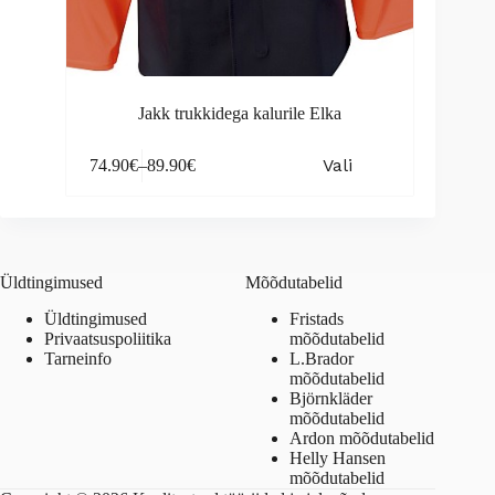
Jakk trukkidega kalurile Elka
This
Vali
74.90
€
–
89.90
€
product
Price
has
range:
multiple
74.90€
variants.
through
The
89.90€
options
Üldtingimused
Mõõdutabelid
may
be
Üldtingimused
Fristads
chosen
Privaatsuspoliitika
mõõdutabelid
on
Tarneinfo
L.Brador
the
mõõdutabelid
product
Björnkläder
page
mõõdutabelid
Ardon mõõdutabelid
Helly Hansen
mõõdutabelid