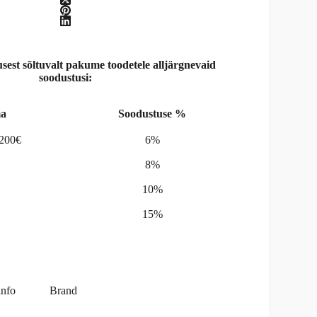
st sõltuvalt pakume toodetele alljärgnevaid
soodustusi:
a
Soodustuse %
-200€
6%
8%
10%
15%
info
Brand