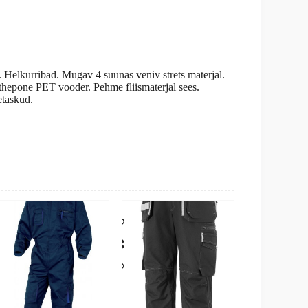
 Helkurribad. Mugav 4 suunas veniv strets materjal.
thepone PET vooder. Pehme fliismaterjal sees.
etaskud.