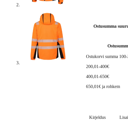
Ostusumma suuruse
Ostusumm
Ostukorvi summa 100
200,01-400€
400,01-650€
650,01€ ja rohkem
Kirjeldus
Lisa