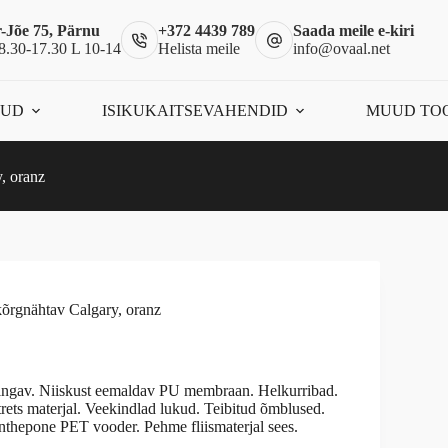
-Jõe 75, Pärnu
+372 4439 789
Saada meile e-kiri
8.30-17.30 L 10-14
Helista meile
info@ovaal.net
ÕUD
ISIKUKAITSEVAHENDID
MUUD TO
uct
iple
nts.
, oranz
ons
en
kõrgnähtav Calgary, oranz
uct
 hingav. Niiskust eemaldav PU membraan. Helkurribad.
rets materjal. Veekindlad lukud. Teibitud õmblused.
ynthepone PET vooder. Pehme fliismaterjal sees.