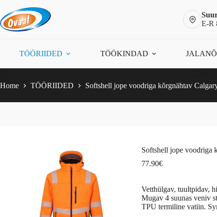
Skip
to
Suur
content
E-R 
Softshell jope voodriga kõrgnähtav Calgary, oranz
Vali
This
77.90
€
TÖÖRIIDED
TÖÖKINDAD
JALAN
prod
has
mult
varia
Home
TÖÖRIIDED
Softshell jope voodriga kõrgnähtav Calgary
The
opti
may
be
chos
on
the
Softshell jope voodriga 
prod
page
77.90
€
Vetthülgav, tuultpidav,
Mugav 4 suunas veniv st
TPU termiline vatiin. S