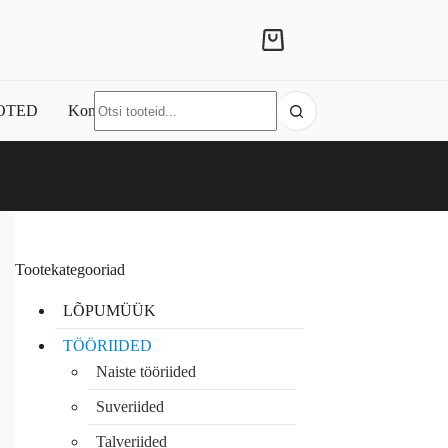
Shopping
cart
No
OTED
Kontakt
results
Tootekategooriad
LÕPUMÜÜK
TÖÖRIIDED
Naiste tööriided
Suveriided
Talveriided