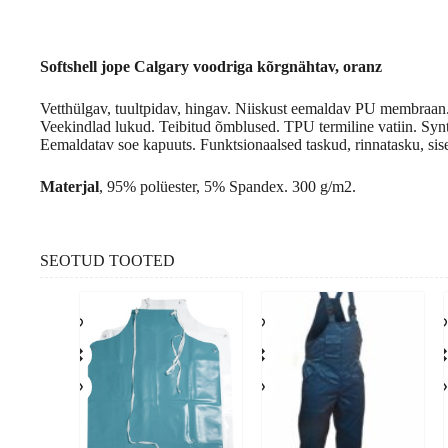
Softshell jope Calgary voodriga kõrgnähtav, oranz
Vetthülgav, tuultpidav, hingav. Niiskust eemaldav PU membraan.
Veekindlad lukud. Teibitud õmblused. TPU termiline vatiin. Syn
Eemaldatav soe kapuuts. Funktsionaalsed taskud, rinnatasku, sis
Materjal
, 95% polüester, 5% Spandex. 300 g/m2.
SEOTUD TOOTED