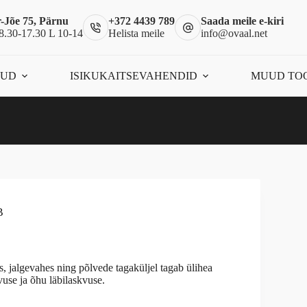
-Jõe 75, Pärnu
+372 4439 789
Saada meile e-kiri
8.30-17.30 L 10-14
Helista meile
info@ovaal.net
ÕUD
ISIKUKAITSEVAHENDID
MUUD TO
B
s, jalgevahes ning põlvede tagaküljel tagab ülihea
use ja õhu läbilaskvuse.