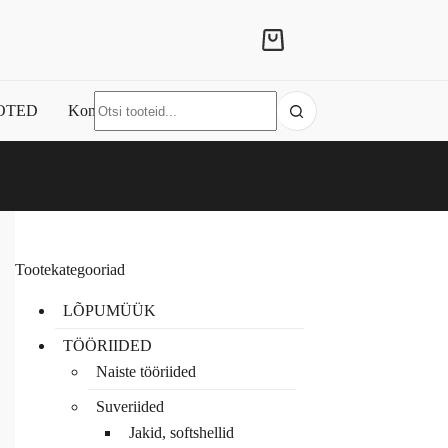
Shopping
cart
No
OTED
Kontakt
results
Tootekategooriad
LÕPUMÜÜK
TÖÖRIIDED
Naiste tööriided
Suveriided
Jakid, softshellid