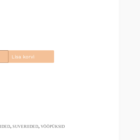
Lisa korvi
IDED
,
SUVERIIDED
,
VÖÖPÜKSID