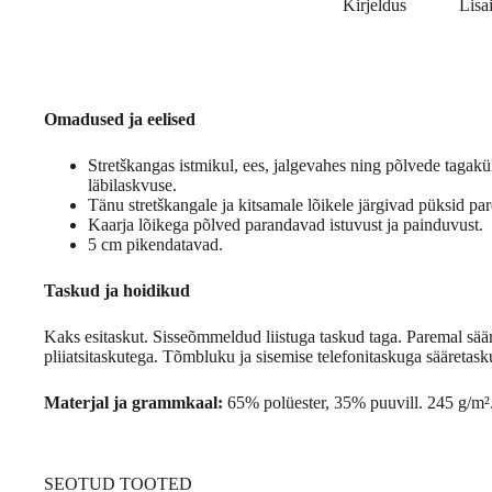
Kirjeldus
Lisa
Omadused ja eelised
Stretškangas istmikul, ees, jalgevahes ning põlvede tagak
läbilaskvuse.
Tänu stretškangale ja kitsamale lõikele järgivad püksid pa
Kaarja lõikega põlved parandavad istuvust ja painduvust.
5 cm pikendatavad.
Taskud ja hoidikud
Kaks esitaskut. Sisseõmmeldud liistuga taskud taga. Paremal säär
pliiatsitaskutega. Tõmbluku ja sisemise telefonitaskuga sääretasku
Materjal ja grammkaal:
65% polüester, 35% puuvill. 245 g/m²
SEOTUD TOOTED