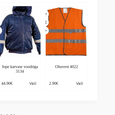
Jope karvase voodriga
Ohuvest 4022
3134
is
This
Vali
Vali
44.90
€
2.90
€
oduct
product
s
has
tiple
multiple
iants.
variants.
e
The
ions
options
y
may