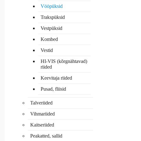
Vööpüksid
Trakspüksid
Vestpüksid
Kombed
Vestid
HI-VIS (kõrgnähtavad)
riided
Keevitaja riided
Pusad, fliisid
Talveriided
Vihmariided
Kaitseriided
Peakatted, sallid