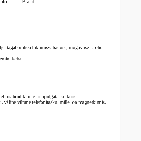
info
Brand
üljel tagab ülihea liikumisvabaduse, mugavuse ja õhu
remini keha.
el noahoidik ning tollipulgatasku koos
, väline viltune telefonitasku, millel on magnetkinnis.
.