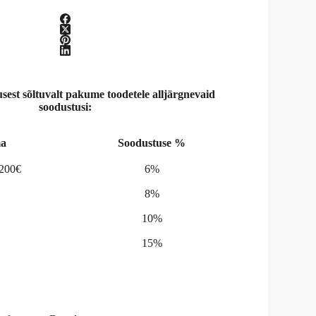
st sõltuvalt pakume toodetele alljärgnevaid
soodustusi:
a
Soodustuse %
-200€
6%
8%
10%
15%