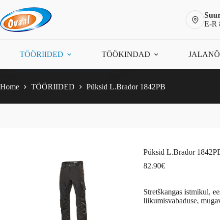
Skip
to
Suur
content
E-R 
Püksid L.Brador 1842PB
Vali
This
82.90
€
TÖÖRIIDED
TÖÖKINDAD
JALAN
product
has
multiple
variants.
Home
TÖÖRIIDED
Püksid L.Brador 1842PB
The
options
may
be
chosen
on
the
Püksid L.Brador 1842P
product
page
82.90
€
Stretškangas istmikul, ee
liikumisvabaduse, mugav