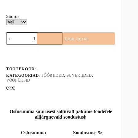
Suurus,
Põlvpüksid
Lisa korvi
BOSAFETY
OLYMPIC
A
stretch
l
kogus
t
e
TOOTEKOOD:
-
r
n
KATEGOORIAD:
TÖÖRIIDED
,
SUVERIIDED
,
VÖÖPÜKSID
a
t
i
v
e
:
Ostusumma suurusest sõltuvalt pakume toodetele
alljärgnevaid soodustusi:
Ostusumma
Soodustuse %