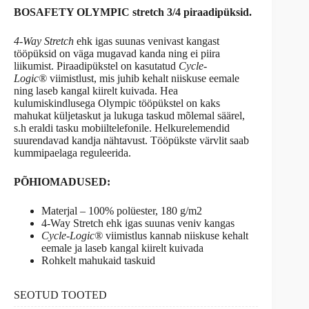
BOSAFETY OLYMPIC stretch 3/4 piraadipüksid.
4-Way Stretch
ehk igas suunas venivast kangast
tööpüksid on väga mugavad kanda ning ei piira
liikumist. Piraadipükstel on kasutatud
Cycle-
Logic®
viimistlust, mis juhib kehalt niiskuse eemale
ning laseb kangal kiirelt kuivada. Hea
kulumiskindlusega Olympic tööpükstel on kaks
mahukat küljetaskut ja lukuga taskud mõlemal säärel,
s.h eraldi tasku mobiiltelefonile. Helkurelemendid
suurendavad kandja nähtavust. Tööpükste värvlit saab
kummipaelaga reguleerida.
PÕHIOMADUSED:
Materjal – 100% polüester, 180 g/m2
4-Way Stretch ehk igas suunas veniv kangas
Cycle-Logic®
viimistlus kannab niiskuse kehalt
eemale ja laseb kangal kiirelt kuivada
Rohkelt mahukaid taskuid
SEOTUD TOOTED