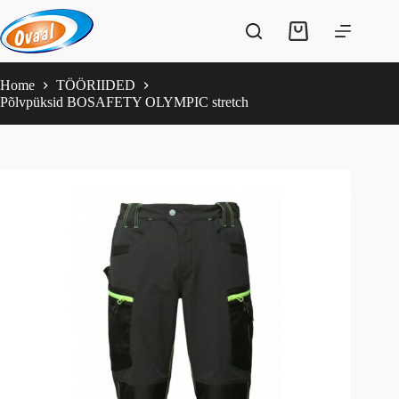
Skip
to
Shopping
content
cart
Home
TÖÖRIIDED
Põlvpüksid BOSAFETY OLYMPIC stretch