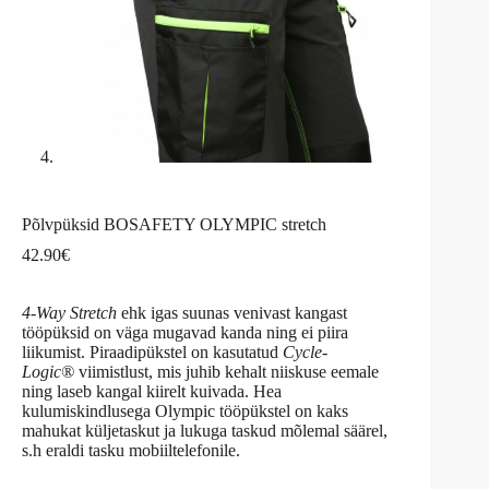
Põlvpüksid BOSAFETY OLYMPIC stretch
42.90
€
4-Way Stretch
ehk igas suunas venivast kangast
tööpüksid on väga mugavad kanda ning ei piira
liikumist. Piraadipükstel on kasutatud
Cycle-
Logic®
viimistlust, mis juhib kehalt niiskuse eemale
ning laseb kangal kiirelt kuivada. Hea
kulumiskindlusega Olympic tööpükstel on kaks
mahukat küljetaskut ja lukuga taskud mõlemal säärel,
s.h eraldi tasku mobiiltelefonile.