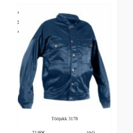
Tööjakk 3178
This
Vali
22.90
€