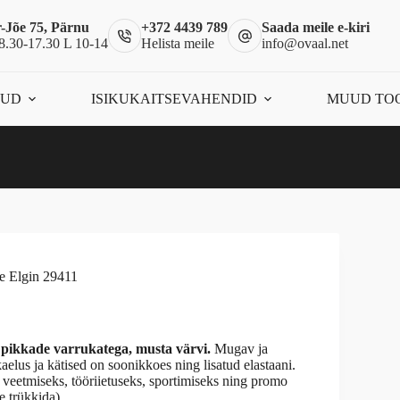
-Jõe 75, Pärnu
+372 4439 789
Saada meile e-kiri
8.30-17.30 L 10-14
Helista meile
info@ovaal.net
ÕUD
ISIKUKAITSEVAHENDID
MUUD TO
ue Elgin 29411
kkade varrukatega, musta värvi.
Mugav ja
aelus ja kätised on soonikkoes ning lisatud elastaani.
a veetmiseks, tööriietuseks, sportimiseks ning promo
e trükkida).