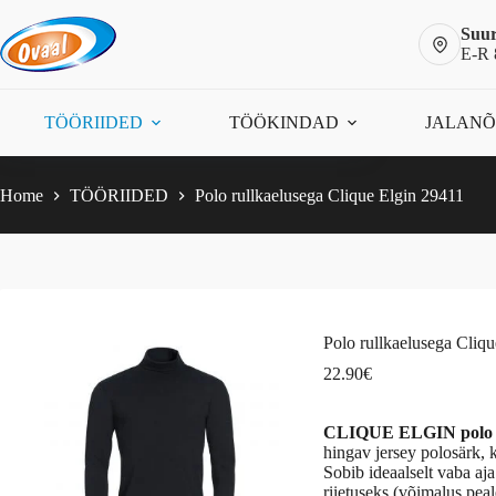
Skip
to
Suur
content
E-R 
Polo rullkaelusega Clique Elgin 29411
Vali
This
22.90
€
TÖÖRIIDED
TÖÖKINDAD
JALAN
product
has
multiple
variants.
Home
TÖÖRIIDED
Polo rullkaelusega Clique Elgin 29411
The
options
may
be
chosen
on
the
Polo rullkaelusega Cliq
product
page
22.90
€
CLIQUE ELGIN polo pi
hingav jersey polosärk, k
Sobib ideaalselt vaba aj
riietuseks (võimalus peal