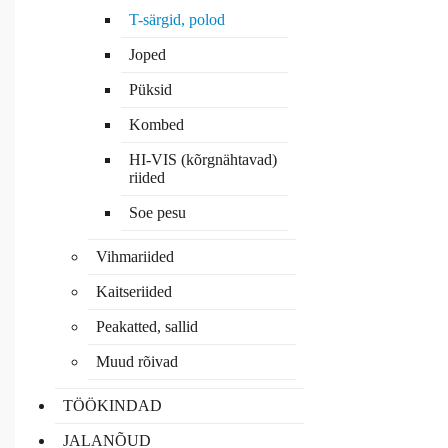
T-särgid, polod
Joped
Püksid
Kombed
HI-VIS (kõrgnähtavad)
riided
Soe pesu
Vihmariided
Kaitseriided
Peakatted, sallid
Muud rõivad
TÖÖKINDAD
JALANÕUD