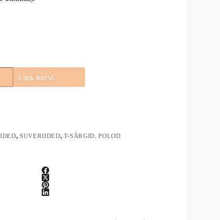
Lisa korvi
IDED
,
SUVERIIDED
,
T-SÄRGID, POLOD