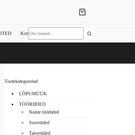
Shopping
cart
No
OTED
Kontakt
results
Tootekategooriad
LÕPUMÜÜK
TÖÖRIIDED
Naiste tööriided
Suveriided
Talveriided