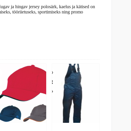
gav ja hingav jersey polosärk, kaelus ja kätised on
miseks, tööriietuseks, sportimiseks ning promo