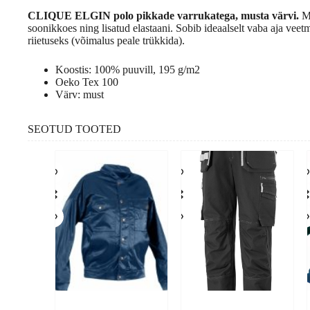
CLIQUE ELGIN polo pikkade varrukatega, musta värvi.
Mu
soonikkoes ning lisatud elastaani. Sobib ideaalselt vaba aja veet
riietuseks (võimalus peale trükkida).
Koostis: 100% puuvill, 195 g/m2
Oeko Tex 100
Värv: must
SEOTUD TOOTED