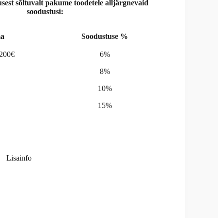
st sõltuvalt pakume toodetele alljärgnevaid
soodustusi:
a
Soodustuse %
-200€
6%
8%
10%
15%
Lisainfo