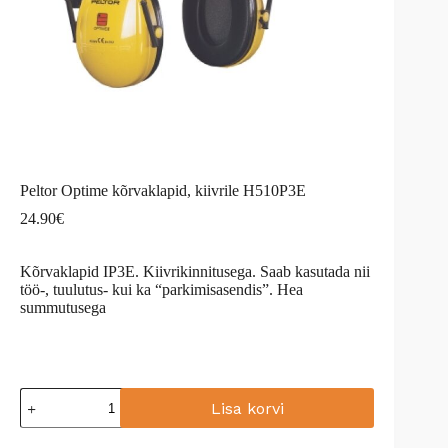
Peltor Optime kõrvaklapid, kiivrile H510P3E
24.90
€
Kõrvaklapid IP3E. Kiivrikinnitusega. Saab kasutada nii
töö-, tuulutus- kui ka “parkimisasendis”. Hea
summutusega
Peltor
Lisa korvi
Optime
kõrvaklapid,
A
kiivrile