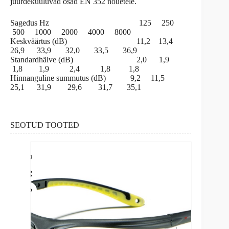
juurdekuuluvad osad EN 352 nõuetele.
Sagedus Hz 125 250
500 1000 2000 4000 8000
Keskväärtus (dB) 11,2 13,4
26,9 33,9 32,0 33,5 36,9
Standardhälve (dB) 2,0 1,9
1,8 1,9 2,4 1,8 1,8
Hinnanguline summutus (dB) 9,2 11,5
25,1 31,9 29,6 31,7 35,1
SEOTUD TOOTED