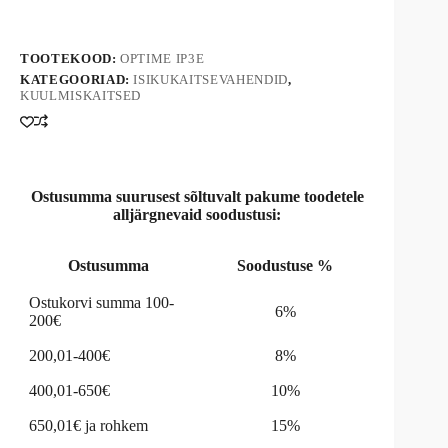
l
H510P3E
t
kogus
e
TOOTEKOOD:
OPTIME IP3E
r
n
KATEGOORIAD:
ISIKUKAITSEVAHENDID
,
KUULMISKAITSED
a
t
i
v
e
:
Ostusumma suurusest sõltuvalt pakume toodetele
alljärgnevaid soodustusi:
Ostusumma
Soodustuse %
Ostukorvi summa 100-
6%
200€
200,01-400€
8%
400,01-650€
10%
650,01€ ja rohkem
15%