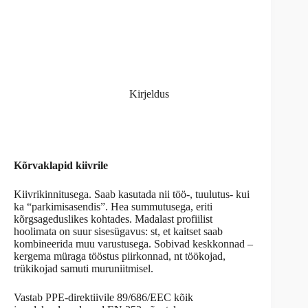
Kirjeldus
Kõrvaklapid kiivrile
Kiivrikinnitusega. Saab kasutada nii töö-, tuulutus- kui
ka “parkimisasendis”. Hea summutusega, eriti
kõrgsageduslikes kohtades. Madalast profiilist
hoolimata on suur sisesügavus: st, et kaitset saab
kombineerida muu varustusega. Sobivad keskkonnad –
kergema müraga tööstus piirkonnad, nt töökojad,
trükikojad samuti muruniitmisel.
Vastab PPE-direktiivile 89/686/EEC kõik