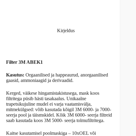
Kirjeldus
Filter 3M ABEK1
Kasutus:
Orgaanilised ja happeaurud, anorgaanilised
gaasid, ammoniaagid ja derivaadid.
Kerged, väikese hingamistakistusega, mask koos
filtritega püsib hästi tasakaalus. Unikaalne
trapetsikujuline mudel ei varja vaatamisvälja,
mitmekülgsed: võib kasutada kõigil 3M 6000- ja 7000-
seerja pool ja täismskidel. Kõik 3M 6000- seerja filtreid
saab kasutada koos 3M 5000- seerja tolmufiltritega.
Kaitse kasutamisel poolmaskiga – 10xOEL või