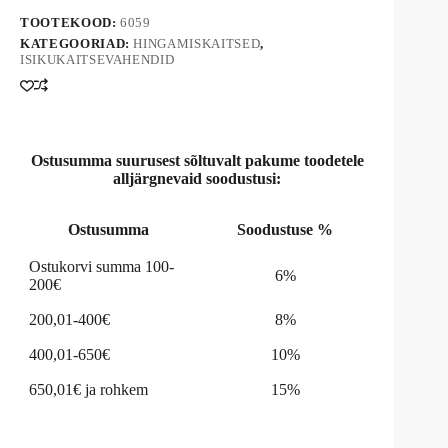
e
TOOTEKOOD:
6059
r
n
KATEGOORIAD:
HINGAMISKAITSED
,
ISIKUKAITSEVAHENDID
a
t
i
v
e
:
Ostusumma suurusest sõltuvalt pakume toodetele
alljärgnevaid soodustusi:
Ostusumma
Soodustuse %
Ostukorvi summa 100-
6%
200€
200,01-400€
8%
400,01-650€
10%
650,01€ ja rohkem
15%