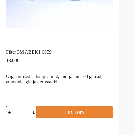
Filter 3M ABEK1 6059
18.90
€
Orgaanilised ja happeaurud, anorgaanilised gaasid,
ammoniaagid ja derivaadid.
Filter
Lisa korvi
3M
ABEK1
A
6059
l
kogus
t