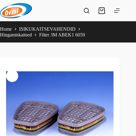
Skip
to
Shopping
content
cart
Home
ISIKUKAITSEVAHENDID
Hingamiskaitsed
Filter 3M ABEK1 6059