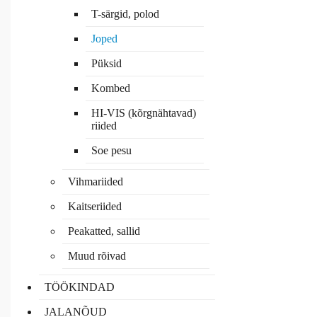
T-särgid, polod
Joped
Püksid
Kombed
HI-VIS (kõrgnähtavad)
riided
Soe pesu
Vihmariided
Kaitseriided
Peakatted, sallid
Muud rõivad
TÖÖKINDAD
JALANÕUD