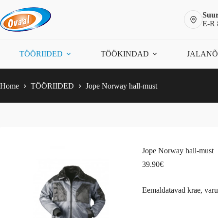
Skip
Jope Norway hall-must
Vali
to
Suur
This
39.90
€
content
E-R 
product
has
multiple
variants.
TÖÖRIIDED
TÖÖKINDAD
JALAN
The
options
may
be
Home
TÖÖRIIDED
Jope Norway hall-must
chosen
on
the
product
page
Jope Norway hall-must
39.90
€
Eemaldatavad krae, varuk