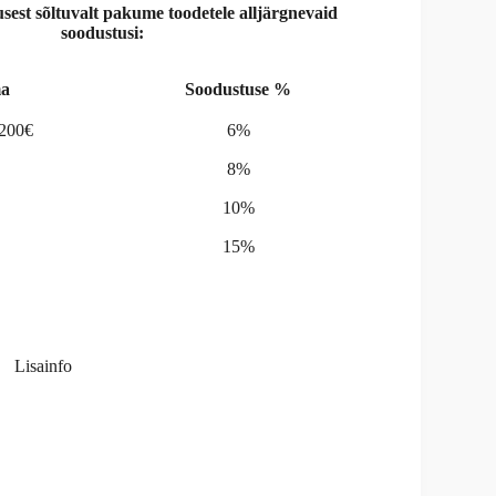
st sõltuvalt pakume toodetele alljärgnevaid
soodustusi:
a
Soodustuse %
-200€
6%
8%
10%
15%
Lisainfo