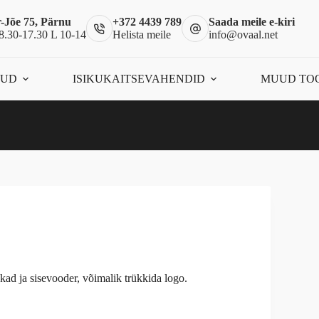
-Jõe 75, Pärnu
+372 4439 789
Saada meile e-kiri
8.30-17.30 L 10-14
Helista meile
info@ovaal.net
ÕUD
ISIKUKAITSEVAHENDID
MUUD TO
ad ja sisevooder, võimalik trükkida logo.