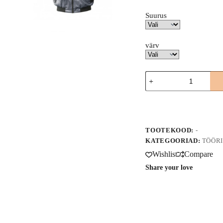
Suurus
värv
Jope
Norway
hall-
A
must
l
kogus
t
e
TOOTEKOOD:
-
r
n
KATEGOORIAD:
TÖÖRI
a
Wishlist
Compare
t
i
Share your love
v
e
: