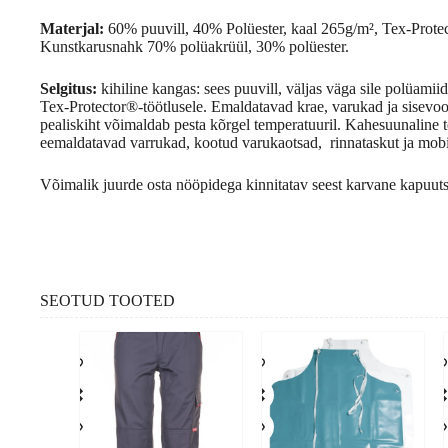
Materjal:
60% puuvill, 40% Polüester, kaal 265g/m², Tex-Prote
Kunstkarusnahk 70% polüakrüül, 30% polüester.
Selgitus:
kihiline kangas: sees puuvill, väljas väga sile polüamiid
Tex-Protector®-töötlusele. Emaldatavad krae, varukad ja sisevoo
pealiskiht võimaldab pesta kõrgel temperatuuril. Kahesuunaline
eemaldatavad varrukad, kootud varukaotsad, rinnataskut ja mobii
Võimalik juurde osta nööpidega kinnitatav seest karvane kapuut
SEOTUD TOOTED