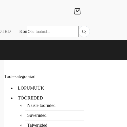
Shopping
cart
No
OTED
Kontakt
results
Tootekategooriad
LÕPUMÜÜK
TÖÖRIIDED
Naiste tööriided
Suveriided
Talveriided