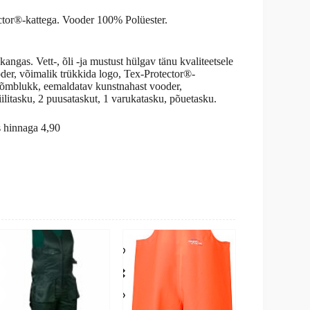
ctor®-kattega. Vooder 100% Polüester.
kangas. Vett-, õli -ja mustust hülgav tänu kvaliteetsele
der, võimalik trükkida logo, Tex-Protector®-
 tõmblukk, eemaldatav kunstnahast vooder,
litasku, 2 puusataskut, 1 varukatasku, põuetasku.
s hinnaga 4,90