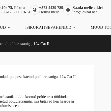
-Jõe 75, Pärnu
+372 4439 789
Saada meile e-kiri
8.30-17.30 L 10-14
Helista meile
info@ovaal.net
Elastsed polüestrist töökindad, peopesa kaetud polüuretaaniga, 124 Cat II
Vali
This
ÕUD
ISIKUKAITSEVAHENDID
MUUD TO
product
has
multiple
variants.
aetud polüuretaaniga, 124 Cat II
The
options
may
be
chosen
on
the
kindad, peopesa kaetud polüuretaaniga, 124 Cat II
product
page
mehaanikatööde kootud polüestrist töökindad,
aetud polüuretaaniga, mis tagavad hea haarde ja
ulumise eest.