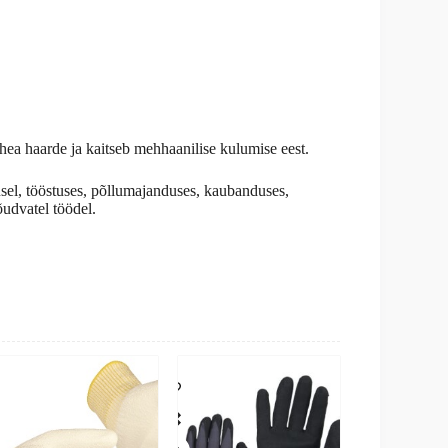
ea haarde ja kaitseb mehhaanilise kulumise eest.
el, tööstuses, põllumajanduses, kaubanduses,
õudvatel töödel.