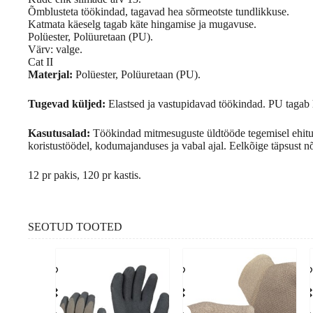
Õmblusteta töökindad, tagavad hea sõrmeotste tundlikkuse.
Katmata käeselg tagab käte hingamise ja mugavuse.
Polüester, Polüuretaan (PU).
Värv: valge.
Cat II
Materjal:
Polüester, Polüuretaan (PU).
Tugevad küljed:
Elastsed ja vastupidavad töökindad. PU tagab h
Kasutusalad:
Töökindad mitmesuguste üldtööde tegemisel ehitus
koristustöödel, kodumajanduses ja vabal ajal. Eelkõige täpsust n
12 pr pakis, 120 pr kastis.
SEOTUD TOOTED