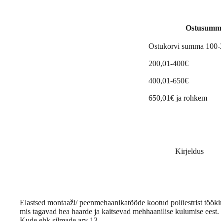
Ostusumm
Ostukorvi summa 100
200,01-400€
400,01-650€
650,01€ ja rohkem
Kirjeldus
Elastsed montaaži/ peenmehaanikatööde kootud polüestrist tööki
mis tagavad hea haarde ja kaitsevad mehhaanilise kulumise eest.
Kude ehk silmade arv 13.