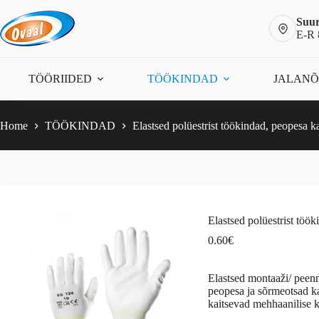
Skip
to
Suur
content
E-R 
0.60
€
TÖÖRIIDED
TÖÖKINDAD
JALAN
Home
TÖÖKINDAD
Elastsed polüestrist töökindad, peopesa k
Elastsed polüestrist töö
0.60
€
Elastsed montaaži/ peen
peopesa ja sõrmeotsad k
kaitsevad mehhaanilise k