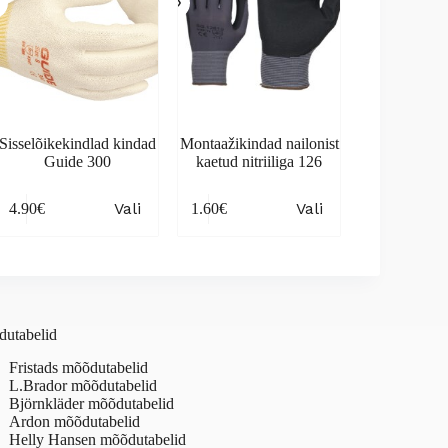
Sisselõikekindlad kindad
Montaažikindad nailonist
Guide 300
kaetud nitriiliga 126
is
This
Vali
Vali
4.90
€
1.60
€
oduct
product
s
has
tiple
multiple
iants.
variants.
e
The
ions
options
y
may
utabelid
be
osen
chosen
Fristads mõõdutabelid
on
L.Brador mõõdutabelid
the
Björnkläder mõõdutabelid
oduct
product
Ardon mõõdutabelid
ge
page
Helly Hansen mõõdutabelid