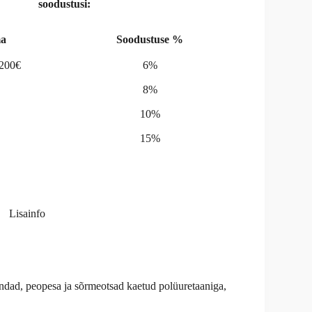
soodustusi:
a
Soodustuse %
-200€
6%
8%
10%
15%
Lisainfo
ndad, peopesa ja sõrmeotsad kaetud polüuretaaniga,