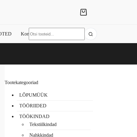
Shopping
cart
No
OTED
Kontakt
results
Tootekategooriad
LÕPUMÜÜK
TÖÖRIIDED
TÖÖKINDAD
Tekstiilkindad
Nahkkindad