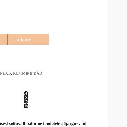
Lisa korvi
INDAD
,
KUMMIKINDAD
st sõltuvalt pakume toodetele alljärgnevaid